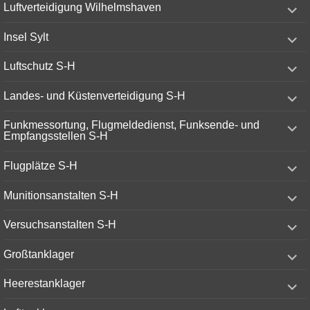
expand
Luftverteidigung Wilhelmshaven
child
menu
expand
Insel Sylt
child
menu
expand
Luftschutz S-H
child
menu
expand
Landes- und Küstenverteidigung S-H
child
menu
expand
Funkmessortung, Flugmeldedienst, Funksende- und
child
Empfangsstellen S-H
menu
expand
Flugplätze S-H
child
menu
expand
Munitionsanstalten S-H
child
menu
expand
Versuchsanstalten S-H
child
menu
expand
Großtanklager
child
menu
expand
Heerestanklager
child
menu
expand