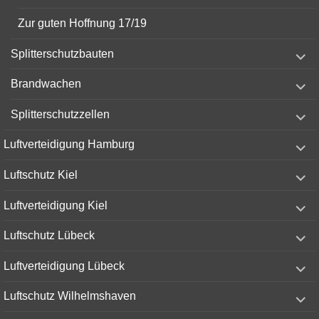
Zur guten Hoffnung 17/19
expand
Splitterschutzbauten
child
menu
expand
Brandwachen
child
menu
expand
Splitterschutzzellen
child
menu
expand
Luftverteidigung Hamburg
child
menu
expand
Luftschutz Kiel
child
menu
expand
Luftverteidigung Kiel
child
menu
expand
Luftschutz Lübeck
child
menu
expand
Luftverteidigung Lübeck
child
menu
expand
Luftschutz Wilhelmshaven
child
menu