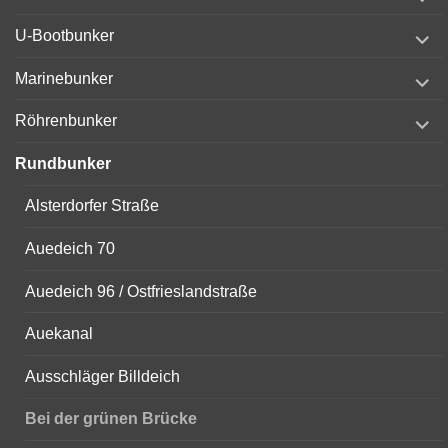
child
menu
expand
U-Bootbunker
child
menu
expand
Marinebunker
child
menu
expand
Röhrenbunker
child
menu
Rundbunker
Alsterdorfer Straße
Auedeich 70
Auedeich 96 / Ostfrieslandstraße
Auekanal
Ausschläger Billdeich
Bei der grünen Brücke