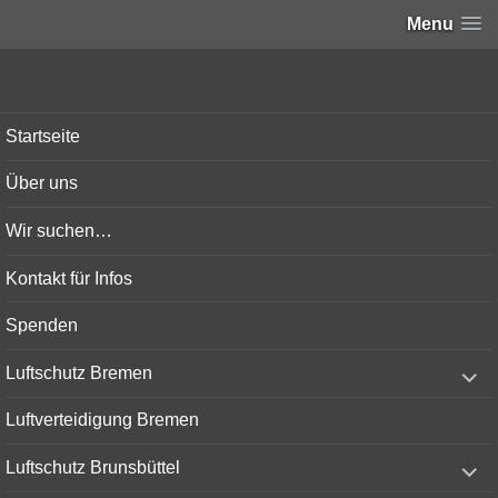
Menu
Bunker-Kiel.com
Startseite
Über uns
Wir suchen…
Kontakt für Infos
Spenden
expand
Luftschutz Bremen
child
menu
Luftverteidigung Bremen
expand
Luftschutz Brunsbüttel
child
menu