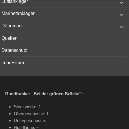
Lufttanklager
child
menu
expand
Marinetanklager
child
menu
expand
Dänemark
child
menu
Quellen
Datenschutz
Impressum
Rundbunker „Bei der grünen Brücke“
:
Stockwerke: 1
Obergeschosse: 1
Untergeschosse: –
Nutzfläche: –