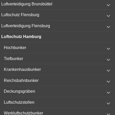
expand
Luftverteidigung Brunsbüttel
child
menu
expand
Luftschutz Flensburg
child
menu
expand
Luftverteidigung Flensburg
child
menu
Luftschutz Hamburg
expand
Hochbunker
child
menu
expand
Tiefbunker
child
menu
expand
Krankenhausbunker
child
menu
expand
Reichsbahnbunker
child
menu
expand
Deckungsgräben
child
menu
expand
Luftschutzstollen
child
menu
expand
Werkluftschutzbunker