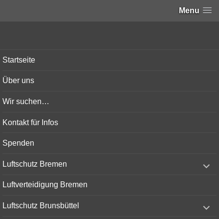
Menu
Bunker-Kiel.com
Startseite
Über uns
Wir suchen…
Kontakt für Infos
Spenden
expand
Luftschutz Bremen
child
menu
Luftverteidigung Bremen
expand
Luftschutz Brunsbüttel
child
menu