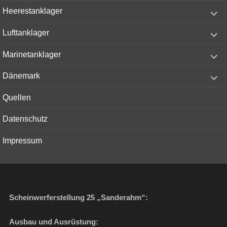
menu
expand
Heerestanklager
child
menu
expand
Lufttanklager
child
menu
expand
Marinetanklager
child
menu
expand
Dänemark
child
menu
Quellen
Datenschutz
Impressum
Scheinwerferstellung 25 „Sanderahm“:
Ausbau und Ausrüstung: