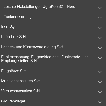
menu
expand
Leichte Flakstellungen UgruKo 282 – Nord
child
menu
expand
Funkmessortung
child
menu
expand
Insel Sylt
child
menu
expand
Luftschutz S-H
child
menu
expand
Landes- und Küstenverteidigung S-H
child
menu
expand
Funkmessortung, Flugmeldedienst, Funksende- und
child
Empfangsstellen S-H
menu
expand
Flugplätze S-H
child
menu
expand
Munitionsanstalten S-H
child
menu
expand
Versuchsanstalten S-H
child
menu
expand
Großtanklager
child