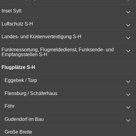
child
menu
expand
Insel Sylt
child
menu
expand
Luftschutz S-H
child
menu
expand
Landes- und Küstenverteidigung S-H
child
menu
expand
Funkmessortung, Flugmeldedienst, Funksende- und
child
Empfangsstellen S-H
menu
Flugplätze S-H
expand
Eggebek / Tarp
child
menu
expand
Flensburg / Schäferhaus
child
menu
expand
Föhr
child
menu
expand
Gudendorf im Bau
child
menu
Große Breite