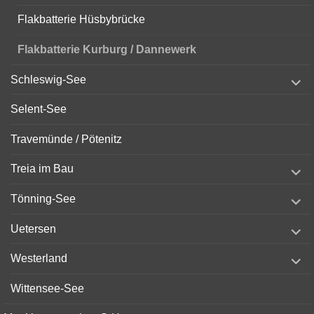
Flakbatterie Hüsbybrücke
Flakbatterie Kurburg / Dannewerk
expand
Schleswig-See
child
menu
Selent-See
Travemünde / Pötenitz
expand
Treia im Bau
child
menu
expand
Tönning-See
child
menu
expand
Uetersen
child
menu
expand
Westerland
child
menu
Wittensee-See
expand