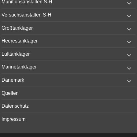
Munitionsanstalten S-H
child
menu
expand
Versuchsanstalten S-H
child
menu
expand
Großtanklager
child
menu
expand
Heerestanklager
child
menu
expand
Lufttanklager
child
menu
expand
Marinetanklager
child
menu
expand
Dänemark
child
menu
Quellen
Datenschutz
Impressum