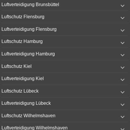
expand
Luftverteidigung Brunsbüttel
child
menu
expand
Luftschutz Flensburg
child
menu
expand
Luftverteidigung Flensburg
child
menu
expand
Luftschutz Hamburg
child
menu
expand
Luftverteidigung Hamburg
child
menu
expand
Luftschutz Kiel
child
menu
expand
Luftverteidigung Kiel
child
menu
expand
Luftschutz Lübeck
child
menu
expand
Luftverteidigung Lübeck
child
menu
expand
Luftschutz Wilhelmshaven
child
menu
expand
Luftverteidigung Wilhelmshaven