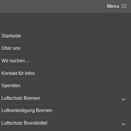
Menu
Bunker-Kiel.com
Startseite
Über uns
Wir suchen…
Kontakt für Infos
Spenden
expand
Luftschutz Bremen
child
menu
Luftverteidigung Bremen
expand
Luftschutz Brunsbüttel
child
menu