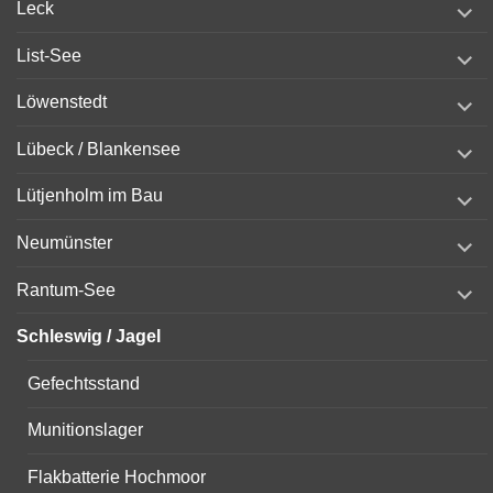
Leck
child
menu
expand
List-See
child
menu
expand
Löwenstedt
child
menu
expand
Lübeck / Blankensee
child
menu
expand
Lütjenholm im Bau
child
menu
expand
Neumünster
child
menu
expand
Rantum-See
child
menu
Schleswig / Jagel
Gefechtsstand
Munitionslager
Flakbatterie Hochmoor