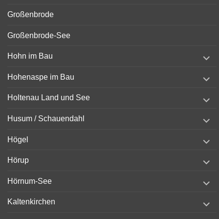
Großenbrode
Großenbrode-See
expand
Hohn im Bau
child
menu
expand
Hohenaspe im Bau
child
menu
expand
Holtenau Land und See
child
menu
expand
Husum / Schauendahl
child
menu
expand
Högel
child
menu
expand
Hörup
child
menu
expand
Hörnum-See
child
menu
expand
Kaltenkirchen
child
menu
expand