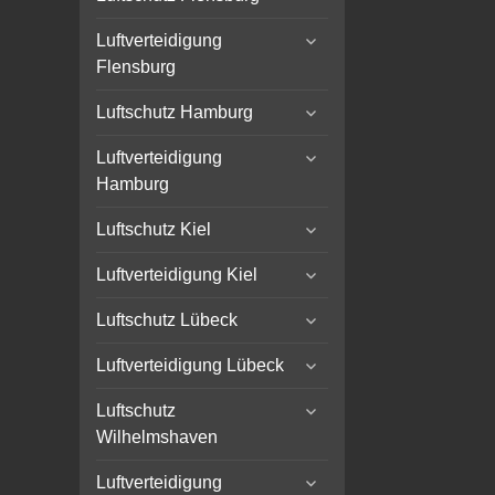
child
expand
menu
Luftverteidigung
child
Flensburg
menu
expand
Luftschutz Hamburg
child
expand
menu
Luftverteidigung
child
Hamburg
menu
expand
Luftschutz Kiel
child
expand
menu
Luftverteidigung Kiel
child
expand
menu
Luftschutz Lübeck
child
expand
menu
Luftverteidigung Lübeck
child
expand
menu
Luftschutz
child
Wilhelmshaven
menu
expand
Luftverteidigung