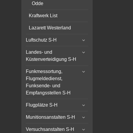
Odde
Kraftwerk List
Lazarett Westerland
expand
Luftschutz S-H
child
expand
menu
Landes- und
child
Küstenverteidigung S-H
menu
expand
Funkmessortung,
child
Flugmeldedienst,
menu
Funksende- und
Empfangsstellen S-H
expand
Flugplätze S-H
child
expand
menu
Munitionsanstalten S-H
child
expand
menu
Versuchsanstalten S-H