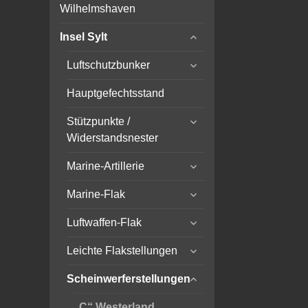
child
Wilhelmshaven
menu
expand
Insel Sylt
child
expand
menu
Luftschutzbunker
child
menu
Hauptgefechtsstand
expand
Stützpunkte /
child
Widerstandsnester
menu
expand
Marine-Artillerie
child
expand
menu
Marine-Flak
child
expand
menu
Luftwaffen-Flak
child
expand
menu
Leichte Flakstellungen
child
expand
menu
Scheinwerferstellungen
child
menu
„C“ Westerland