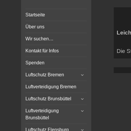
Bunker-Kiel.com
Bunker Kiel Flak Bremen
Startseite
Wilhelmshaven Flensburg
Rendsburg Luftschutz Stollen
Über uns
Scheinwerfer
Leich
Wir suchen…
Die S
Kontakt für Infos
Spenden
expand
Luftschutz Bremen
child
menu
Luftverteidigung Bremen
expand
Luftschutz Brunsbüttel
child
expand
menu
Luftverteidigung
child
Brunsbüttel
menu
expand
Luftschutz Flensburg