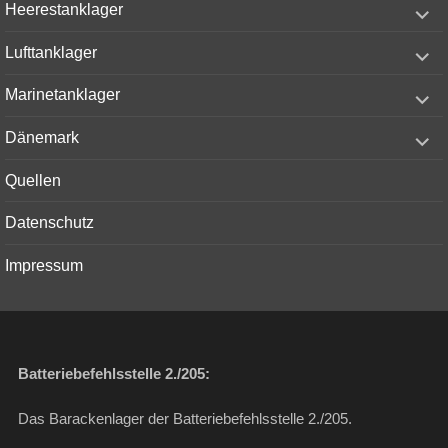
expand
Heerestanklager
child
menu
expand
Lufttanklager
child
menu
expand
Marinetanklager
child
menu
expand
Dänemark
child
menu
Quellen
Datenschutz
Impressum
Batteriebefehlsstelle 2./205:
Das Barackenlager der Batteriebefehlsstelle 2./205.