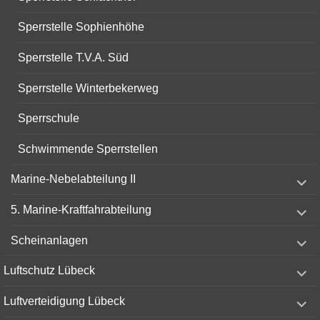
Sperrstelle Sophienhöhe
Sperrstelle T.V.A. Süd
Sperrstelle Winterbekerweg
Sperrschule
Schwimmende Sperrstellen
expand
Marine-Nebelabteilung II
child
menu
expand
5. Marine-Kraftfahrabteilung
child
menu
expand
Scheinanlagen
child
menu
expand
Luftschutz Lübeck
child
menu
expand
Luftverteidigung Lübeck
child
menu