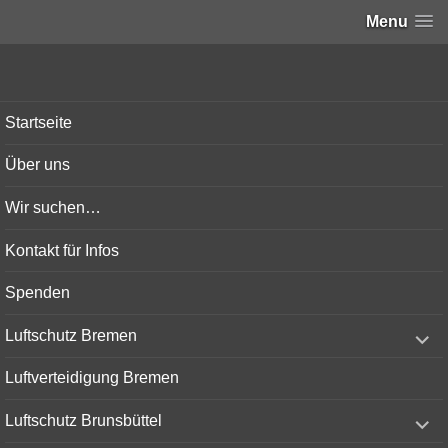
Menu
Bunker-Kiel.com
Startseite
Über uns
Wir suchen…
Kontakt für Infos
Spenden
expand
Luftschutz Bremen
child
menu
Luftverteidigung Bremen
expand
Luftschutz Brunsbüttel
child
menu