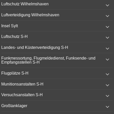
expand
Luftschutz Wilhelmshaven
child
menu
expand
Luftverteidigung Wilhelmshaven
child
menu
expand
Insel Sylt
child
menu
expand
Luftschutz S-H
child
menu
expand
Landes- und Küstenverteidigung S-H
child
menu
expand
Funkmessortung, Flugmeldedienst, Funksende- und
child
Empfangsstellen S-H
menu
expand
Flugplätze S-H
child
menu
expand
Munitionsanstalten S-H
child
menu
expand
Versuchsanstalten S-H
child
menu
expand
Großtanklager
child
menu