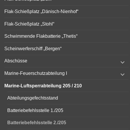
Flak-Schießplatz „Dänisch-Nienhof“
Flak-Schießplatz „Stohl“
Schwimmende Flakbatterie „Thetis“
Scheinwerferschiff „Bergen“
expand
Abschüsse
child
menu
expand
Marine-Feuerschutzabteilung I
child
menu
Marine-Luftsperrabteilung 205 / 210
Abteilungsgefechtsstand
Batteriebefehlsstelle 1./205
Batteriebefehlsstelle 2./205