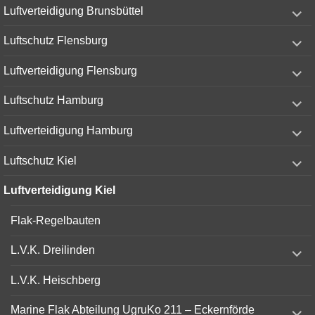
expand
Luftverteidigung Brunsbüttel
child
menu
expand
Luftschutz Flensburg
child
menu
expand
Luftverteidigung Flensburg
child
menu
expand
Luftschutz Hamburg
child
menu
expand
Luftverteidigung Hamburg
child
menu
expand
Luftschutz Kiel
child
menu
Luftverteidigung Kiel
Flak-Regelbauten
expand
L.V.K. Dreilinden
child
menu
L.V.K. Heischberg
expand
Marine Flak Abteilung UgruKo 211 – Eckernförde