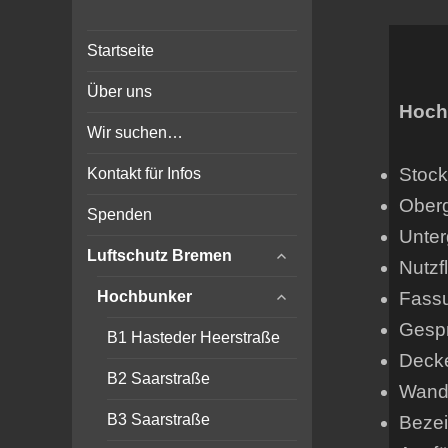
Bunker-Kiel.com
Bunker Kiel Flak Bremen
Startseite
Wilhelmshaven Flensburg
Rendsburg Luftschutz Stollen
Über uns
Scheinwerfer
Hoch
Wir suchen…
Stock
Kontakt für Infos
Ober
Spenden
Unter
expand
Luftschutz Bremen
Nutzf
child
expand
menu
Fass
Hochbunker
child
Gespr
menu
B1 Hasteder Heerstraße
Deck
B2 Saarstraße
Wands
B3 Saarstraße
Beze