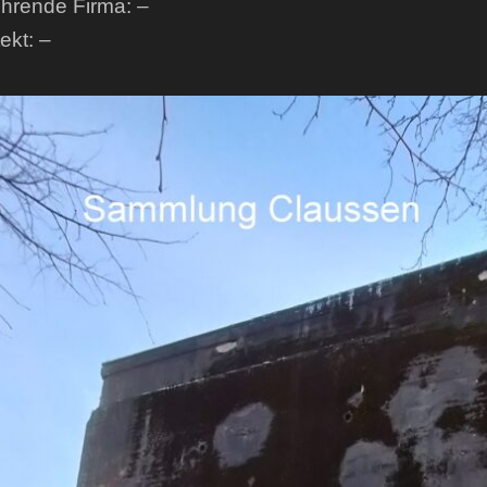
hrende Firma: –
ekt: –