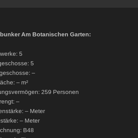
bunker Am Botanischen Garten:
werke: 5
geschosse: 5
geschosse: –
läche: – m²
ungsvermögen: 259 Personen
engt: –
enstärke: – Meter
tärke: – Meter
ichnung: B48