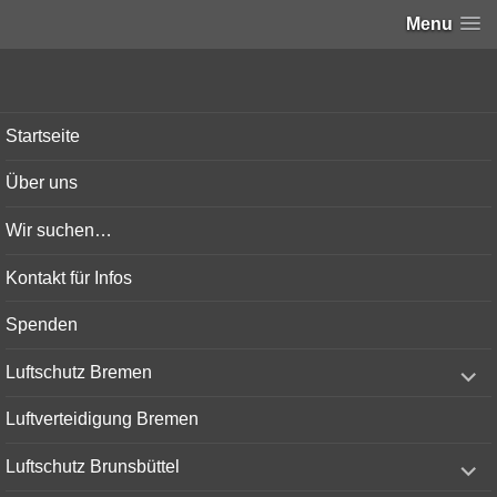
Menu
Bunker-Kiel.com
Startseite
Über uns
Wir suchen…
Kontakt für Infos
Spenden
expand
Luftschutz Bremen
child
menu
Luftverteidigung Bremen
expand
Luftschutz Brunsbüttel
child
menu