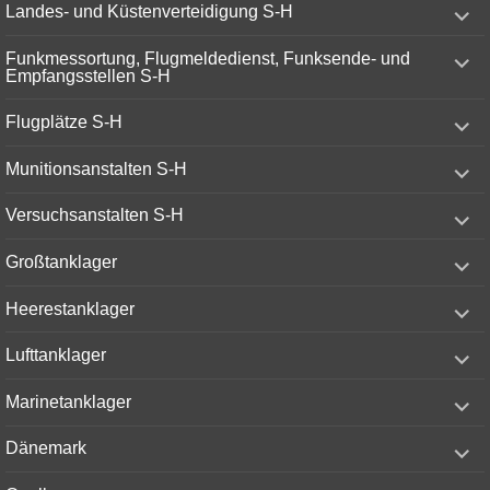
expand
Landes- und Küstenverteidigung S-H
child
menu
expand
Funkmessortung, Flugmeldedienst, Funksende- und
child
Empfangsstellen S-H
menu
expand
Flugplätze S-H
child
menu
expand
Munitionsanstalten S-H
child
menu
expand
Versuchsanstalten S-H
child
menu
expand
Großtanklager
child
menu
expand
Heerestanklager
child
menu
expand
Lufttanklager
child
menu
expand
Marinetanklager
child
menu
expand
Dänemark
child
menu