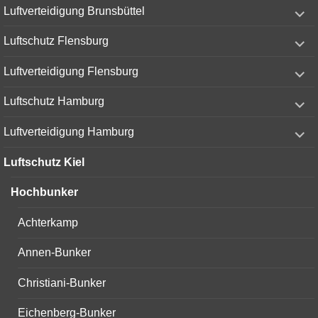
expand
Luftverteidigung Brunsbüttel
child
menu
expand
Luftschutz Flensburg
child
menu
expand
Luftverteidigung Flensburg
child
menu
expand
Luftschutz Hamburg
child
menu
expand
Luftverteidigung Hamburg
child
menu
Luftschutz Kiel
Hochbunker
Achterkamp
Annen-Bunker
Christiani-Bunker
Eichenberg-Bunker