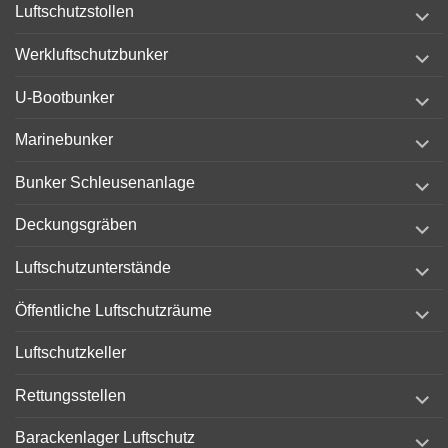
expand
Luftschutzstollen
child
menu
expand
Werkluftschutzbunker
child
menu
expand
U-Bootbunker
child
menu
expand
Marinebunker
child
menu
expand
Bunker Schleusenanlage
child
menu
expand
Deckungsgräben
child
menu
expand
Luftschutzunterstände
child
menu
expand
Öffentliche Luftschutzräume
child
menu
Luftschutzkeller
expand
Rettungsstellen
child
menu
expand
Barackenlager Luftschutz
child