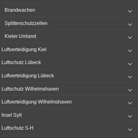
menu
expand
Brandwachen
child
menu
expand
Splitterschutzzellen
child
menu
expand
Kieler Umland
child
menu
expand
Luftverteidigung Kiel
child
menu
expand
Luftschutz Lübeck
child
menu
expand
Luftverteidigung Lübeck
child
menu
expand
Luftschutz Wilhelmshaven
child
menu
expand
Luftverteidigung Wilhelmshaven
child
menu
expand
Insel Sylt
child
menu
expand
Luftschutz S-H
child
menu