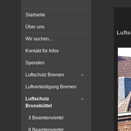
Bunker-Kiel.com
Bunker Kiel Flak Bremen
Startseite
Wilhelmshaven Flensburg
Rendsburg Luftschutz Stollen
Über uns
Scheinwerfer
Lufts
Wir suchen…
Kontakt für Infos
Spenden
expand
Luftschutz Bremen
child
menu
Luftverteidigung Bremen
expand
Luftschutz
child
Brunsbüttel
menu
3 Beamtenviertel
8 Beamtenviertel