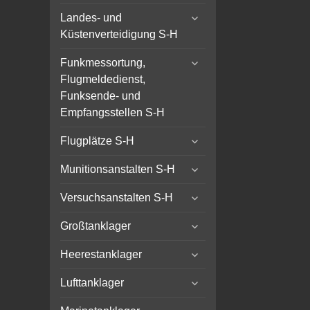
child
expand
menu
Landes- und
child
Küstenverteidigung S-H
menu
expand
Funkmessortung,
child
Flugmeldedienst,
menu
Funksende- und
Empfangsstellen S-H
expand
Flugplätze S-H
child
expand
menu
Munitionsanstalten S-H
child
expand
menu
Versuchsanstalten S-H
child
expand
menu
Großtanklager
child
expand
menu
Heerestanklager
child
expand
menu
Lufttanklager
child
expand
menu