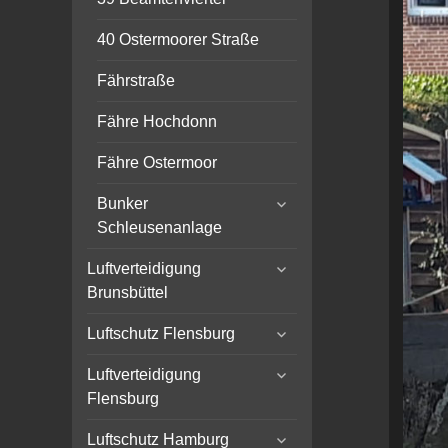
40 Ostermoorer Straße
Fährstraße
Fähre Hochdonn
Fähre Ostermoor
expand
Bunker
child
Schleusenanlage
menu
expand
Luftverteidigung
child
Brunsbüttel
menu
expand
Luftschutz Flensburg
child
expand
menu
Luftverteidigung
child
Flensburg
menu
expand
Luftschutz Hamburg