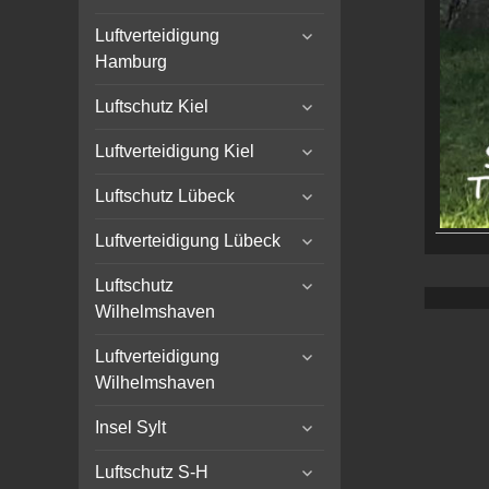
child
expand
menu
Luftverteidigung
child
Hamburg
menu
expand
Luftschutz Kiel
child
expand
menu
Luftverteidigung Kiel
child
expand
menu
Luftschutz Lübeck
child
expand
menu
Luftverteidigung Lübeck
child
expand
menu
Luftschutz
child
Wilhelmshaven
menu
expand
Luftverteidigung
child
Wilhelmshaven
menu
expand
Insel Sylt
child
expand
menu
Luftschutz S-H