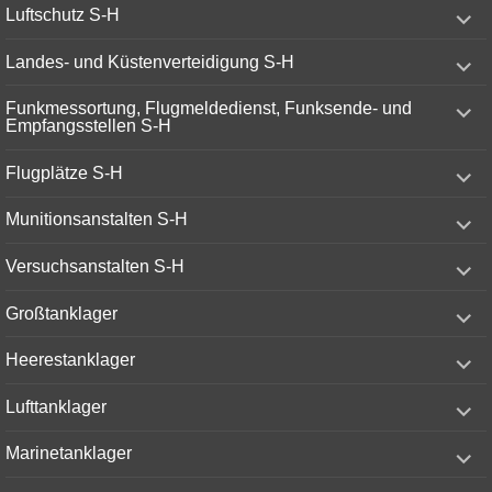
expand
Luftschutz S-H
child
menu
expand
Landes- und Küstenverteidigung S-H
child
menu
expand
Funkmessortung, Flugmeldedienst, Funksende- und
child
Empfangsstellen S-H
menu
expand
Flugplätze S-H
child
menu
expand
Munitionsanstalten S-H
child
menu
expand
Versuchsanstalten S-H
child
menu
expand
Großtanklager
child
menu
expand
Heerestanklager
child
menu
expand
Lufttanklager
child
menu
expand
Marinetanklager
child
menu
expand