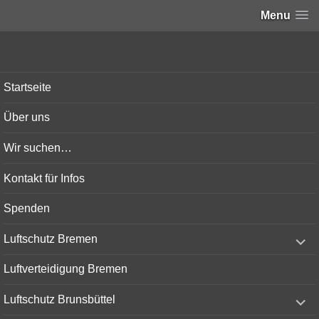
Menu
Bunker-Kiel.com
Startseite
Über uns
Wir suchen…
Kontakt für Infos
Spenden
expand
Luftschutz Bremen
child
menu
Luftverteidigung Bremen
expand
Luftschutz Brunsbüttel
child
menu