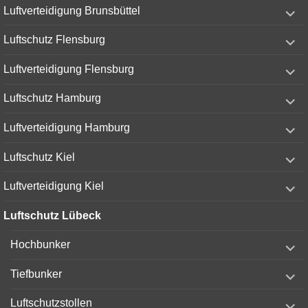
expand
Luftverteidigung Brunsbüttel
child
menu
expand
Luftschutz Flensburg
child
menu
expand
Luftverteidigung Flensburg
child
menu
expand
Luftschutz Hamburg
child
menu
expand
Luftverteidigung Hamburg
child
menu
expand
Luftschutz Kiel
child
menu
expand
Luftverteidigung Kiel
child
menu
Luftschutz Lübeck
expand
Hochbunker
child
menu
expand
Tiefbunker
child
menu
expand
Luftschutzstollen