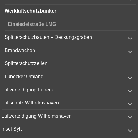
child
menu
Werkluftschutzbunker
Einsiedelstraße LMG
expand
Splitterschutzbauten – Deckungsgräben
child
menu
expand
Brandwachen
child
menu
Splitterschutzzellen
expand
Lübecker Umland
child
menu
expand
Luftverteidigung Lübeck
child
menu
expand
Luftschutz Wilhelmshaven
child
menu
expand
Luftverteidigung Wilhelmshaven
child
menu
expand
Insel Sylt
child
menu