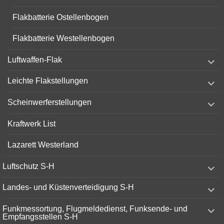
Flakbatterie Ostellenbogen
Flakbatterie Westellenbogen
expand
Luftwaffen-Flak
child
menu
expand
Leichte Flakstellungen
child
menu
expand
Scheinwerferstellungen
child
menu
Kraftwerk List
Lazarett Westerland
expand
Luftschutz S-H
child
menu
expand
Landes- und Küstenverteidigung S-H
child
menu
expand
Funkmessortung, Flugmeldedienst, Funksende- und
child
Empfangsstellen S-H
menu