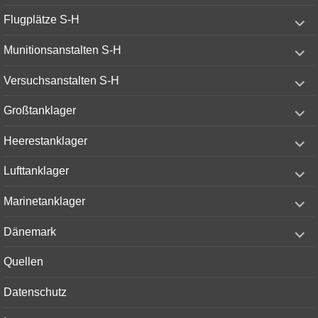
expand
Flugplätze S-H
child
menu
expand
Munitionsanstalten S-H
child
menu
expand
Versuchsanstalten S-H
child
menu
expand
Großtanklager
child
menu
expand
Heerestanklager
child
menu
expand
Lufttanklager
child
menu
expand
Marinetanklager
child
menu
expand
Dänemark
child
menu
Quellen
Datenschutz