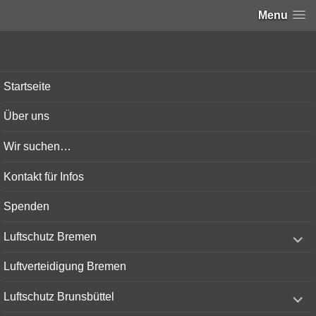
Menu
Bunker-Kiel.com
Startseite
Über uns
Wir suchen…
Kontakt für Infos
Spenden
expand
Luftschutz Bremen
child
menu
Luftverteidigung Bremen
expand
Luftschutz Brunsbüttel
child
menu