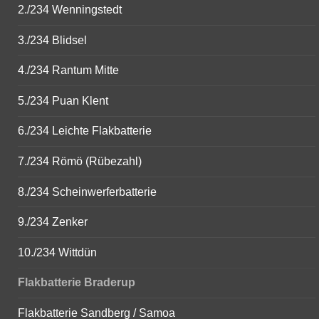
2./234 Wenningstedt
3./234 Blidsel
4./234 Rantum Mitte
5./234 Puan Klent
6./234 Leichte Flakbatterie
7./234 Römö (Rübezahl)
8./234 Scheinwerferbatterie
9./234 Zenker
10./234 Wittdün
Flakbatterie Braderup
Flakbatterie Sandberg / Samoa