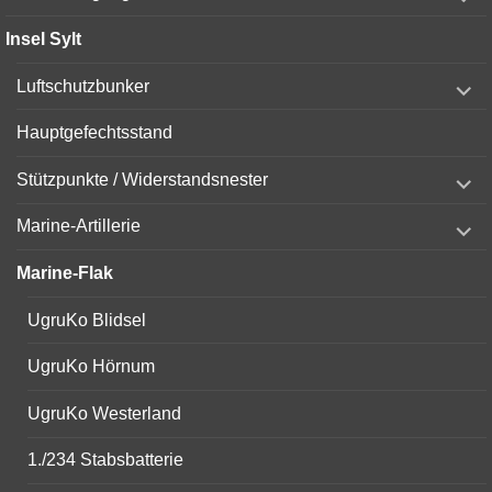
child
menu
Insel Sylt
expand
Luftschutzbunker
child
menu
Hauptgefechtsstand
expand
Stützpunkte / Widerstandsnester
child
menu
expand
Marine-Artillerie
child
menu
Marine-Flak
UgruKo Blidsel
UgruKo Hörnum
UgruKo Westerland
1./234 Stabsbatterie