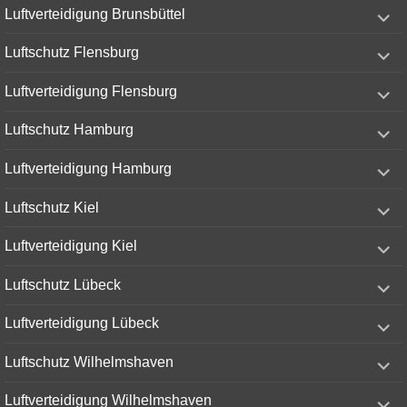
expand
Luftverteidigung Brunsbüttel
child
menu
expand
Luftschutz Flensburg
child
menu
expand
Luftverteidigung Flensburg
child
menu
expand
Luftschutz Hamburg
child
menu
expand
Luftverteidigung Hamburg
child
menu
expand
Luftschutz Kiel
child
menu
expand
Luftverteidigung Kiel
child
menu
expand
Luftschutz Lübeck
child
menu
expand
Luftverteidigung Lübeck
child
menu
expand
Luftschutz Wilhelmshaven
child
menu
expand
Luftverteidigung Wilhelmshaven