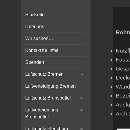
Bunker-Kiel.com
Bunker Kiel Flak Bremen
Startseite
Wilhelmshaven Flensburg
Rendsburg Luftschutz Stollen
Über uns
Scheinwerfer
Röhr
Wir suchen…
Nutzf
Kontakt für Infos
Fass
Spenden
Gespr
expand
Luftschutz Bremen
Deck
child
menu
Wands
Luftverteidigung Bremen
Beze
expand
Luftschutz Brunsbüttel
child
Ausfü
expand
menu
Luftverteidigung
Archit
child
Brunsbüttel
menu
expand
Luftschutz Flensburg