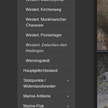
Westerl. Kirchenweg
Westerl. Munkmarscher
Chaussee
Westerl. Pionierlager
Westerl. Zwischen den
Hedingen
Wenningstedt
Hauptgefechtsstand
expand
Stützpunkte /
child
Widerstandsnester
menu
expand
Marine-Artillerie
child
expand
menu
Marine-Flak