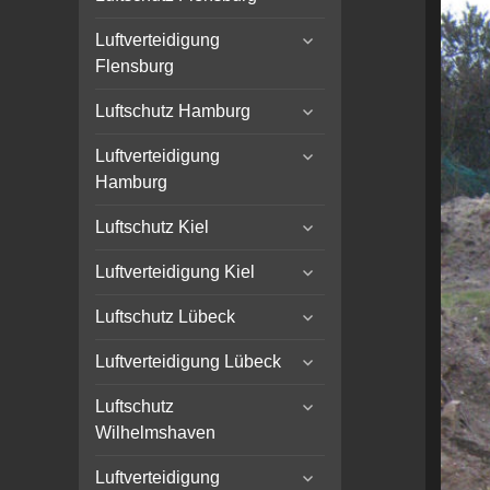
child
expand
menu
Luftverteidigung
child
Flensburg
menu
expand
Luftschutz Hamburg
child
expand
menu
Luftverteidigung
child
Hamburg
menu
expand
Luftschutz Kiel
child
expand
menu
Luftverteidigung Kiel
child
expand
menu
Luftschutz Lübeck
child
expand
menu
Luftverteidigung Lübeck
child
expand
menu
Luftschutz
child
Wilhelmshaven
menu
expand
Luftverteidigung