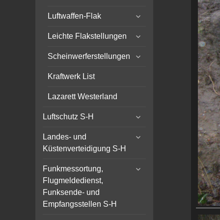
child
expand
menu
Luftwaffen-Flak
child
expand
menu
Leichte Flakstellungen
child
expand
menu
Scheinwerferstellungen
child
menu
Kraftwerk List
Lazarett Westerland
expand
Luftschutz S-H
child
expand
menu
Landes- und
child
Küstenverteidigung S-H
menu
expand
Funkmessortung,
child
Flugmeldedienst,
menu
Funksende- und
Empfangsstellen S-H