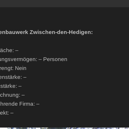
enbauwerk Zwischen-den-Hedigen:
läche: –
ungsvermögen: – Personen
engt: Nein
enstärke: –
tärke: –
ichnung: –
hrende Firma: –
ekt: –