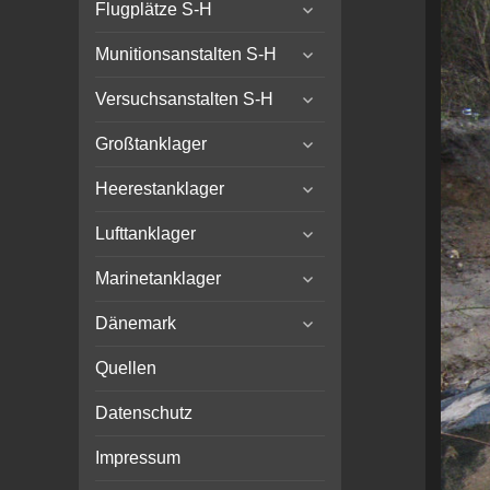
expand
Flugplätze S-H
child
expand
menu
Munitionsanstalten S-H
child
expand
menu
Versuchsanstalten S-H
child
expand
menu
Großtanklager
child
expand
menu
Heerestanklager
child
expand
menu
Lufttanklager
child
expand
menu
Marinetanklager
child
expand
menu
Dänemark
child
menu
Quellen
Datenschutz
Impressum