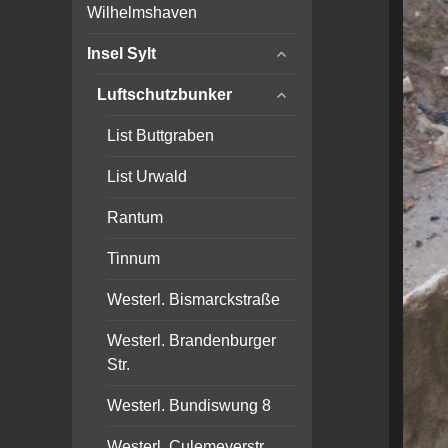
child
Wilhelmshaven
menu
expand
Insel Sylt
child
expand
menu
Luftschutzbunker
child
menu
List Buttgraben
List Urwald
Rantum
Tinnum
Westerl. Bismarckstraße
Westerl. Brandenburger
Str.
Westerl. Bundiswung 8
Westerl. Culemeyerstr.