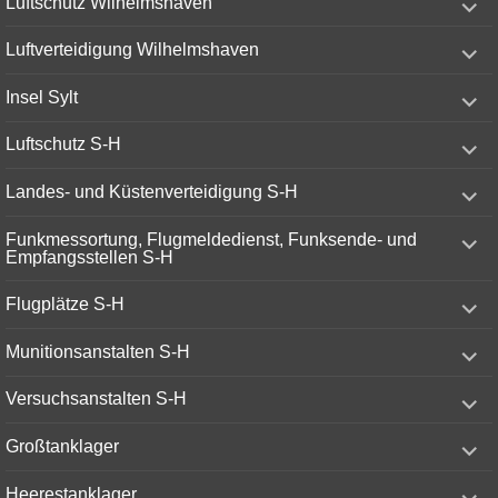
Luftschutz Wilhelmshaven
child
menu
expand
Luftverteidigung Wilhelmshaven
child
menu
expand
Insel Sylt
child
menu
expand
Luftschutz S-H
child
menu
expand
Landes- und Küstenverteidigung S-H
child
menu
expand
Funkmessortung, Flugmeldedienst, Funksende- und
child
Empfangsstellen S-H
menu
expand
Flugplätze S-H
child
menu
expand
Munitionsanstalten S-H
child
menu
expand
Versuchsanstalten S-H
child
menu
expand
Großtanklager
child
menu
expand
Heerestanklager