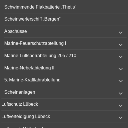
Schwimmende Flakbatterie „Thetis“
Scheinwerferschiff „Bergen“
expand
Abschüsse
child
menu
expand
Marine-Feuerschutzabteilung I
child
menu
expand
Marine-Luftsperrabteilung 205 / 210
child
menu
expand
Marine-Nebelabteilung II
child
menu
expand
5. Marine-Kraftfahrabteilung
child
menu
expand
Scheinanlagen
child
menu
expand
Luftschutz Lübeck
child
menu
expand
Luftverteidigung Lübeck
child
menu
expand