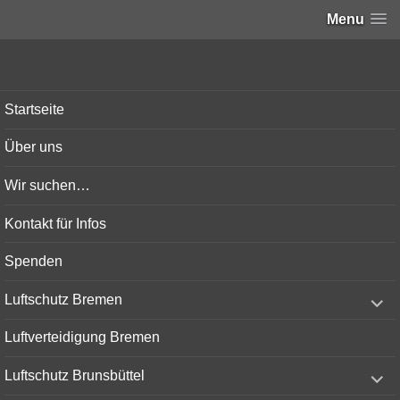
Menu
Bunker-Kiel.com
Startseite
Über uns
Wir suchen…
Kontakt für Infos
Spenden
expand
Luftschutz Bremen
child
menu
Luftverteidigung Bremen
expand
Luftschutz Brunsbüttel
child
menu