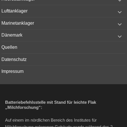
child
menu
expand
Lufttanklager
child
menu
expand
Marinetanklager
child
menu
expand
Dänemark
child
menu
Quellen
Datenschutz
Impressum
Batteriebefehlsstelle mit Stand für leichte Flak
„Milchforschung“:
Auf einem im nördlichen Bereich des Institutes für
Milchforschung gelegenen Gebäude wurde während des 2.