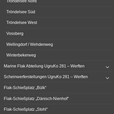
Tröndelsee Nord
Tröndelsee Süd
Tröndelsee West
Vossberg
Wellingdorf / Wehdenweg
Winterbekerweg
expand
Marine Flak Abteilung UgruKo 281 – Werften
child
menu
expand
Scheinwerferstellungen UgruKo 281 – Werften
child
menu
Flak-Schießplatz „Bülk“
Flak-Schießplatz „Dänisch-Nienhof“
Flak-Schießplatz „Stohl“