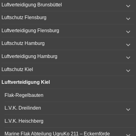
expand
Luftverteidigung Brunsbüttel
child
menu
expand
Luftschutz Flensburg
child
menu
expand
Luftverteidigung Flensburg
child
menu
expand
Luftschutz Hamburg
child
menu
expand
Luftverteidigung Hamburg
child
menu
expand
Luftschutz Kiel
child
menu
Luftverteidigung Kiel
Flak-Regelbauten
expand
L.V.K. Dreilinden
child
menu
L.V.K. Heischberg
expand
Marine Flak Abteilung UgruKo 211 – Eckernförde