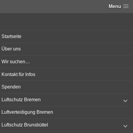
Menu
Bunker-Kiel.com
Startseite
Über uns
Wir suchen…
Kontakt für Infos
Spenden
expand
Luftschutz Bremen
child
menu
Luftverteidigung Bremen
expand
Luftschutz Brunsbüttel
child
menu