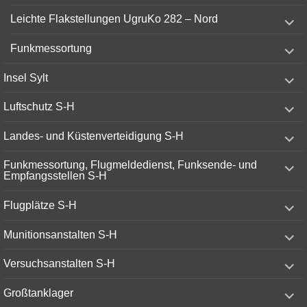
menu
expand
Leichte Flakstellungen UgruKo 282 – Nord
child
menu
expand
Funkmessortung
child
menu
expand
Insel Sylt
child
menu
expand
Luftschutz S-H
child
menu
expand
Landes- und Küstenverteidigung S-H
child
menu
expand
Funkmessortung, Flugmeldedienst, Funksende- und
child
Empfangsstellen S-H
menu
expand
Flugplätze S-H
child
menu
expand
Munitionsanstalten S-H
child
menu
expand
Versuchsanstalten S-H
child
menu
expand
Großtanklager
child