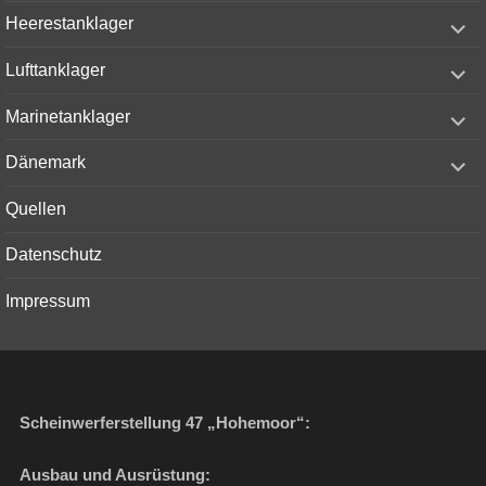
menu
expand
Heerestanklager
child
menu
expand
Lufttanklager
child
menu
expand
Marinetanklager
child
menu
expand
Dänemark
child
menu
Quellen
Datenschutz
Impressum
Scheinwerferstellung 47 „Hohemoor“:
Ausbau und Ausrüstung: