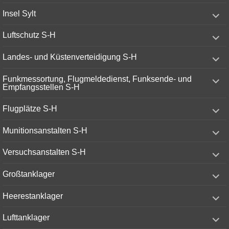
menu
expand
Insel Sylt
child
menu
expand
Luftschutz S-H
child
menu
expand
Landes- und Küstenverteidigung S-H
child
menu
expand
Funkmessortung, Flugmeldedienst, Funksende- und
child
Empfangsstellen S-H
menu
expand
Flugplätze S-H
child
menu
expand
Munitionsanstalten S-H
child
menu
expand
Versuchsanstalten S-H
child
menu
expand
Großtanklager
child
menu
expand
Heerestanklager
child
menu
expand
Lufttanklager
child