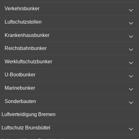
expand
Verkehrsbunker
child
menu
expand
Luftschutzstollen
child
menu
expand
Krankenhausbunker
child
menu
expand
Reichsbahnbunker
child
menu
expand
Werkluftschutzbunker
child
menu
expand
U-Bootbunker
child
menu
expand
Marinebunker
child
menu
expand
Sonderbauten
child
menu
Luftverteidigung Bremen
expand
Luftschutz Brunsbüttel
child
menu
expand