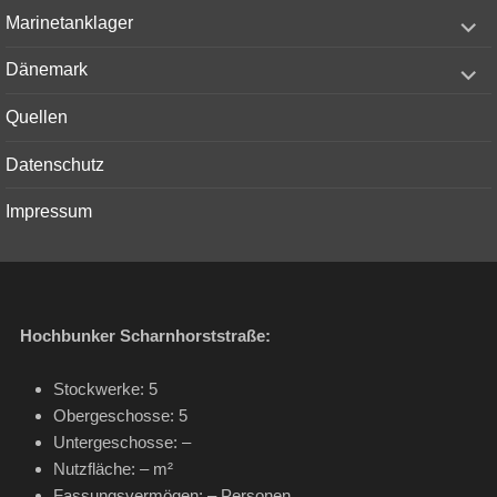
menu
expand
Marinetanklager
child
menu
expand
Dänemark
child
menu
Quellen
Datenschutz
Impressum
Hochbunker Scharnhorststraße:
Stockwerke: 5
Obergeschosse: 5
Untergeschosse: –
Nutzfläche: – m²
Fassungsvermögen: – Personen