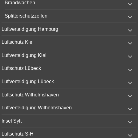
Brandwachen
child
menu
expand
Splitterschutzzellen
child
menu
expand
Luftverteidigung Hamburg
child
menu
expand
Luftschutz Kiel
child
menu
expand
Luftverteidigung Kiel
child
menu
expand
Luftschutz Lübeck
child
menu
expand
Luftverteidigung Lübeck
child
menu
expand
Luftschutz Wilhelmshaven
child
menu
expand
Luftverteidigung Wilhelmshaven
child
menu
expand
Insel Sylt
child
menu
expand
Luftschutz S-H
child