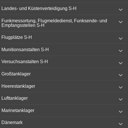
menu
expand
Landes- und Küstenverteidigung S-H
child
menu
expand
Funkmessortung, Flugmeldedienst, Funksende- und
child
Empfangsstellen S-H
menu
expand
Flugplätze S-H
child
menu
expand
Munitionsanstalten S-H
child
menu
expand
Versuchsanstalten S-H
child
menu
expand
Großtanklager
child
menu
expand
Heerestanklager
child
menu
expand
Lufttanklager
child
menu
expand
Marinetanklager
child
menu
expand
Dänemark
child