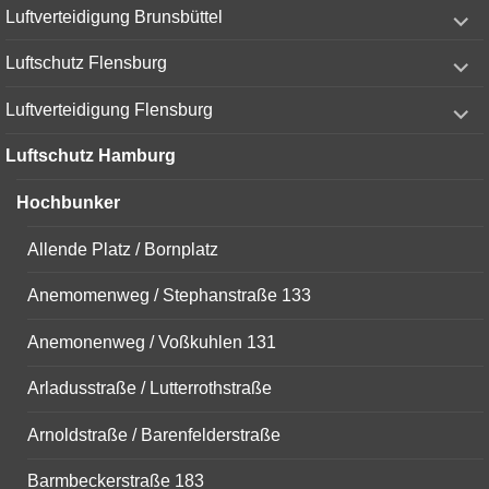
expand
Luftverteidigung Brunsbüttel
child
menu
expand
Luftschutz Flensburg
child
menu
expand
Luftverteidigung Flensburg
child
menu
Luftschutz Hamburg
Hochbunker
Allende Platz / Bornplatz
Anemomenweg / Stephanstraße 133
Anemonenweg / Voßkuhlen 131
Arladusstraße / Lutterrothstraße
Arnoldstraße / Barenfelderstraße
Barmbeckerstraße 183