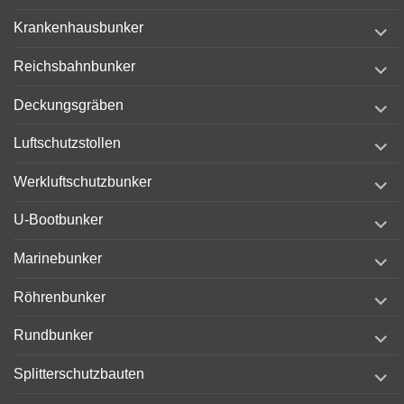
menu
expand
Krankenhausbunker
child
menu
expand
Reichsbahnbunker
child
menu
expand
Deckungsgräben
child
menu
expand
Luftschutzstollen
child
menu
expand
Werkluftschutzbunker
child
menu
expand
U-Bootbunker
child
menu
expand
Marinebunker
child
menu
expand
Röhrenbunker
child
menu
expand
Rundbunker
child
menu
expand
Splitterschutzbauten
child
menu
expand