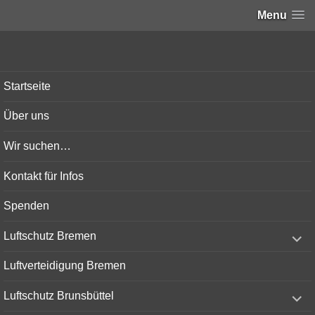
Menu
Bunker-Kiel.com
Startseite
Über uns
Wir suchen…
Kontakt für Infos
Spenden
expand
Luftschutz Bremen
child
menu
Luftverteidigung Bremen
expand
Luftschutz Brunsbüttel
child
menu