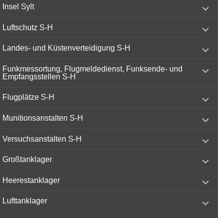
expand
Insel Sylt
child
menu
expand
Luftschutz S-H
child
menu
expand
Landes- und Küstenverteidigung S-H
child
menu
expand
Funkmessortung, Flugmeldedienst, Funksende- und
child
Empfangsstellen S-H
menu
expand
Flugplätze S-H
child
menu
expand
Munitionsanstalten S-H
child
menu
expand
Versuchsanstalten S-H
child
menu
expand
Großtanklager
child
menu
expand
Heerestanklager
child
menu
expand
Lufttanklager
child
menu
expand