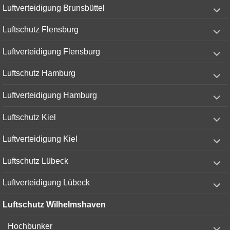
expand
Luftverteidigung Brunsbüttel
child
menu
expand
Luftschutz Flensburg
child
menu
expand
Luftverteidigung Flensburg
child
menu
expand
Luftschutz Hamburg
child
menu
expand
Luftverteidigung Hamburg
child
menu
expand
Luftschutz Kiel
child
menu
expand
Luftverteidigung Kiel
child
menu
expand
Luftschutz Lübeck
child
menu
expand
Luftverteidigung Lübeck
child
menu
Luftschutz Wilhelmshaven
expand
Hochbunker