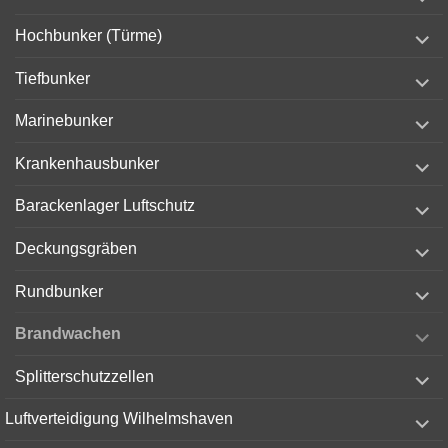
child
menu
expand
Hochbunker (Türme)
child
menu
expand
Tiefbunker
child
menu
expand
Marinebunker
child
menu
expand
Krankenhausbunker
child
menu
expand
Barackenlager Luftschutz
child
menu
expand
Deckungsgräben
child
menu
expand
Rundbunker
child
menu
expand
Brandwachen
child
menu
expand
Splitterschutzzellen
child
menu
expand
Luftverteidigung Wilhelmshaven
child
menu