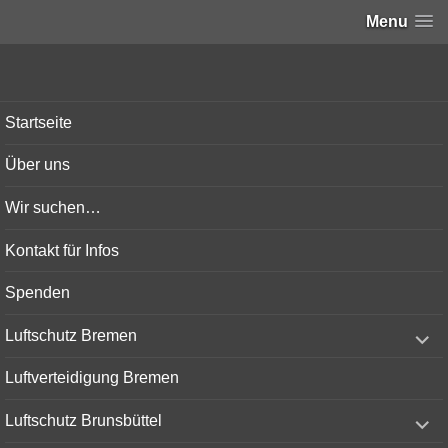
Menu
Bunker-Kiel.com
Startseite
Über uns
Wir suchen…
Kontakt für Infos
Spenden
expand
Luftschutz Bremen
child
menu
Luftverteidigung Bremen
expand
Luftschutz Brunsbüttel
child
menu