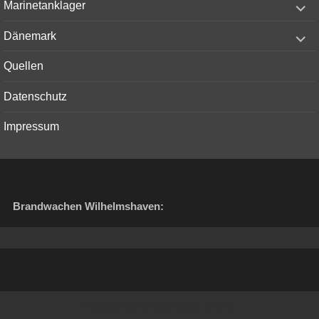
Marinetanklager
child
menu
expand
Dänemark
child
menu
Quellen
Datenschutz
Impressum
Brandwachen Wilhelmshaven:
Powered by
Vertical Menu Theme