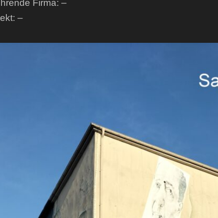
hrende Firma: –
ekt: –