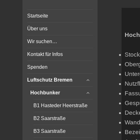
Bunker-Kiel.com
Bunker Kiel Flak Bremen
Startseite
Wilhelmshaven Flensburg
Rendsburg Luftschutz Stollen
Über uns
Scheinwerfer
Hoch
Wir suchen…
Stock
Kontakt für Infos
Ober
Spenden
Unter
expand
Luftschutz Bremen
Nutzf
child
expand
menu
Fass
Hochbunker
child
Gespr
menu
B1 Hasteder Heerstraße
Deck
B2 Saarstraße
Wands
B3 Saarstraße
Beze