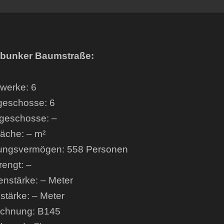
bunker Baumstraße:
werke: 6
geschosse: 6
geschosse: –
läche: – m²
ungsvermögen: 558 Personen
engt: –
enstärke: – Meter
tärke: – Meter
ichnung: B145