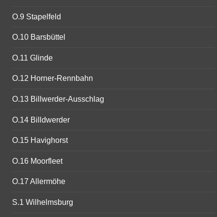
O.9 Stapelfeld
O.10 Barsbüttel
O.11 Glinde
O.12 Horner-Rennbahn
O.13 Billwerder-Ausschlag
O.14 Billdwerder
O.15 Havighorst
O.16 Moorfleet
O.17 Allermöhe
S.1 Wilhelmsburg