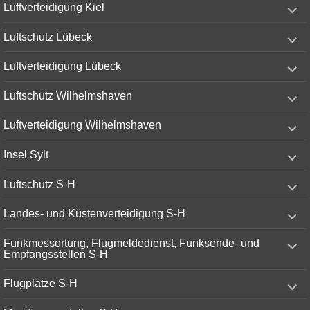
expand
Luftverteidigung Kiel
child
menu
expand
Luftschutz Lübeck
child
menu
expand
Luftverteidigung Lübeck
child
menu
expand
Luftschutz Wilhelmshaven
child
menu
expand
Luftverteidigung Wilhelmshaven
child
menu
expand
Insel Sylt
child
menu
expand
Luftschutz S-H
child
menu
expand
Landes- und Küstenverteidigung S-H
child
menu
expand
Funkmessortung, Flugmeldedienst, Funksende- und
child
Empfangsstellen S-H
menu
expand
Flugplätze S-H
child
menu
expand