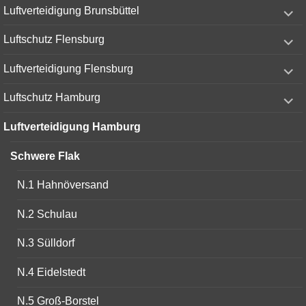
expand
Luftverteidigung Brunsbüttel
child
menu
expand
Luftschutz Flensburg
child
menu
expand
Luftverteidigung Flensburg
child
menu
expand
Luftschutz Hamburg
child
menu
Luftverteidigung Hamburg
Schwere Flak
N.1 Hahnöversand
N.2 Schulau
N.3 Sülldorf
N.4 Eidelstedt
N.5 Groß-Borstel