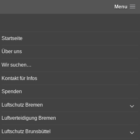
Menu
Bunker-Kiel.com
Startseite
Über uns
Wir suchen…
Kontakt für Infos
Spenden
expand
Luftschutz Bremen
child
menu
Luftverteidigung Bremen
expand
Luftschutz Brunsbüttel
child
menu