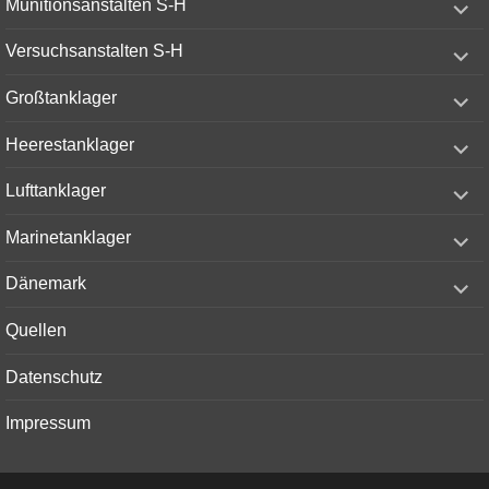
Munitionsanstalten S-H
child
menu
expand
Versuchsanstalten S-H
child
menu
expand
Großtanklager
child
menu
expand
Heerestanklager
child
menu
expand
Lufttanklager
child
menu
expand
Marinetanklager
child
menu
expand
Dänemark
child
menu
Quellen
Datenschutz
Impressum