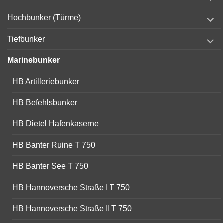
child
menu
expand
Hochbunker (Türme)
child
menu
expand
Tiefbunker
child
menu
Marinebunker
HB Artilleriebunker
HB Befehlsbunker
HB Dietel Hafenkaserne
HB Banter Ruine T 750
HB Banter See T 750
HB Hannoversche Straße I T 750
HB Hannoversche Straße II T 750