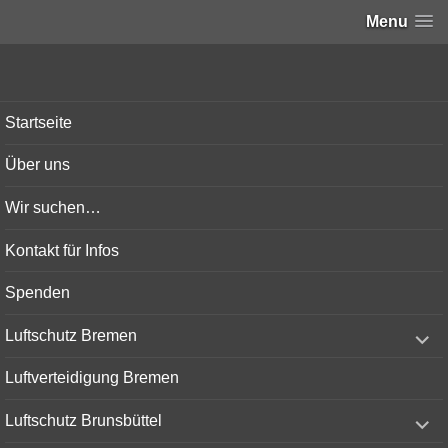
Menu
Bunker-Kiel.com
Startseite
Über uns
Wir suchen…
Kontakt für Infos
Spenden
expand
Luftschutz Bremen
child
menu
Luftverteidigung Bremen
expand
Luftschutz Brunsbüttel
child
menu