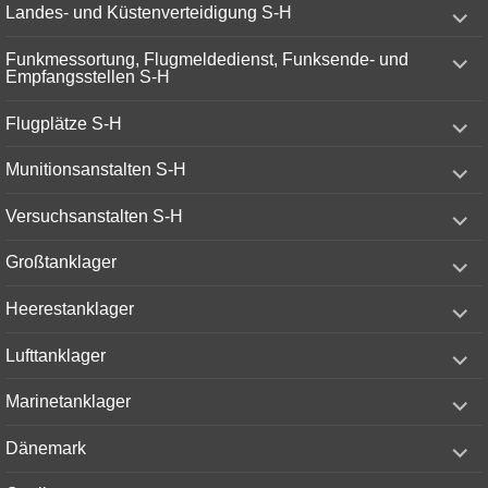
expand
Landes- und Küstenverteidigung S-H
child
menu
expand
Funkmessortung, Flugmeldedienst, Funksende- und
child
Empfangsstellen S-H
menu
expand
Flugplätze S-H
child
menu
expand
Munitionsanstalten S-H
child
menu
expand
Versuchsanstalten S-H
child
menu
expand
Großtanklager
child
menu
expand
Heerestanklager
child
menu
expand
Lufttanklager
child
menu
expand
Marinetanklager
child
menu
expand
Dänemark
child
menu