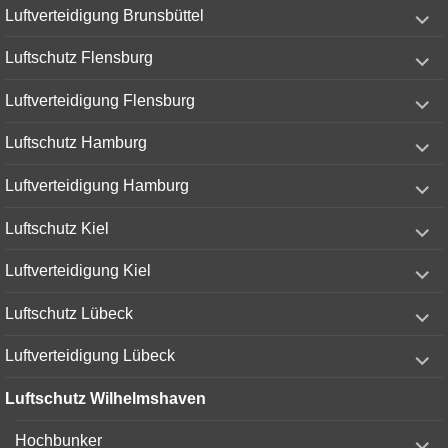
expand
Luftverteidigung Brunsbüttel
child
menu
expand
Luftschutz Flensburg
child
menu
expand
Luftverteidigung Flensburg
child
menu
expand
Luftschutz Hamburg
child
menu
expand
Luftverteidigung Hamburg
child
menu
expand
Luftschutz Kiel
child
menu
expand
Luftverteidigung Kiel
child
menu
expand
Luftschutz Lübeck
child
menu
expand
Luftverteidigung Lübeck
child
menu
Luftschutz Wilhelmshaven
expand
Hochbunker