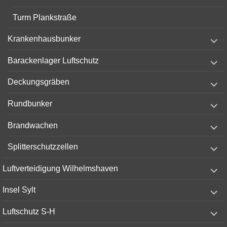
Turm Plankstraße
expand
Krankenhausbunker
child
menu
expand
Barackenlager Luftschutz
child
menu
expand
Deckungsgräben
child
menu
expand
Rundbunker
child
menu
expand
Brandwachen
child
menu
expand
Splitterschutzzellen
child
menu
expand
Luftverteidigung Wilhelmshaven
child
menu
expand
Insel Sylt
child
menu
expand
Luftschutz S-H
child
menu