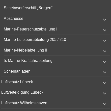
Scheinwerferschiff „Bergen“
expand
Abschüsse
child
menu
expand
Marine-Feuerschutzabteilung I
child
menu
expand
Marine-Luftsperrabteilung 205 / 210
child
menu
expand
Marine-Nebelabteilung II
child
menu
expand
5. Marine-Kraftfahrabteilung
child
menu
expand
Scheinanlagen
child
menu
expand
Luftschutz Lübeck
child
menu
expand
Luftverteidigung Lübeck
child
menu
expand
Luftschutz Wilhelmshaven
child
menu