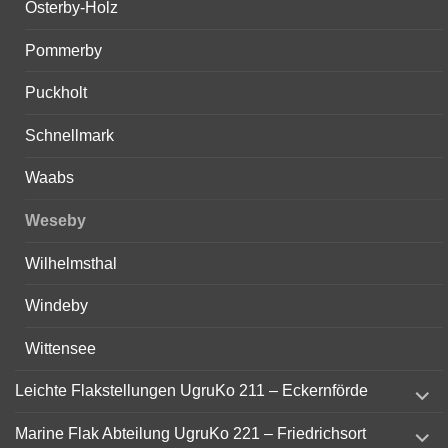
Osterby-Holz
Pommerby
Puckholt
Schnellmark
Waabs
Weseby
Wilhelmsthal
Windeby
Wittensee
expand
Leichte Flakstellungen UgruKo 211 – Eckernförde
child
menu
expand
Marine Flak Abteilung UgruKo 221 – Friedrichsort
child