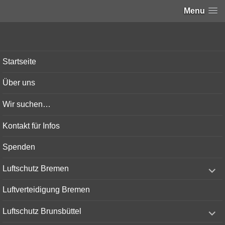
Menu
Bunker-Kiel.com
Startseite
Über uns
Wir suchen…
Kontakt für Infos
Spenden
expand
Luftschutz Bremen
child
menu
Luftverteidigung Bremen
expand
Luftschutz Brunsbüttel
child
menu