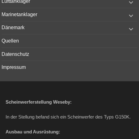
Lufttanklager
child
menu
expand
Marinetanklager
child
menu
expand
Dänemark
child
menu
Quellen
Datenschutz
Impressum
Scheinwerferstellung Weseby:
In der Stellung befand sich ein Scheinwerfer des Typs G150K.
Ausbau und Ausrüstung: