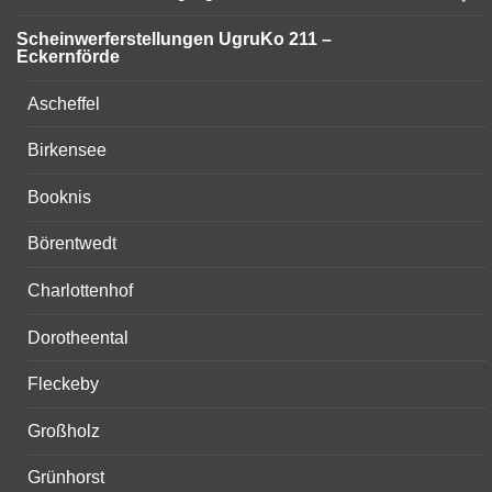
child
menu
Scheinwerferstellungen UgruKo 211 –
Eckernförde
Ascheffel
Birkensee
Booknis
Börentwedt
Charlottenhof
Dorotheental
Fleckeby
Großholz
Grünhorst