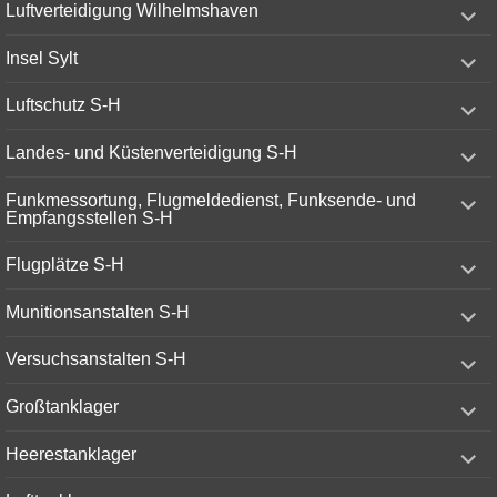
expand
Luftverteidigung Wilhelmshaven
child
menu
expand
Insel Sylt
child
menu
expand
Luftschutz S-H
child
menu
expand
Landes- und Küstenverteidigung S-H
child
menu
expand
Funkmessortung, Flugmeldedienst, Funksende- und
child
Empfangsstellen S-H
menu
expand
Flugplätze S-H
child
menu
expand
Munitionsanstalten S-H
child
menu
expand
Versuchsanstalten S-H
child
menu
expand
Großtanklager
child
menu
expand
Heerestanklager
child
menu
expand