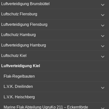
expand
Luftverteidigung Brunsbüttel
child
menu
expand
Luftschutz Flensburg
child
menu
expand
Luftverteidigung Flensburg
child
menu
expand
Luftschutz Hamburg
child
menu
expand
Luftverteidigung Hamburg
child
menu
expand
Luftschutz Kiel
child
menu
Luftverteidigung Kiel
Flak-Regelbauten
expand
L.V.K. Dreilinden
child
menu
L.V.K. Heischberg
expand
Marine Flak Abteilung UgruKo 211 – Eckernförde