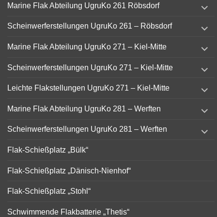
expand
Marine Flak Abteilung UgruKo 261 Röbsdorf
child
menu
expand
Scheinwerferstellungen UgruKo 261 – Röbsdorf
child
menu
expand
Marine Flak Abteilung UgruKo 271 – Kiel-Mitte
child
menu
expand
Scheinwerferstellungen UgruKo 271 – Kiel-Mitte
child
menu
expand
Leichte Flakstellungen UgruKo 271 – Kiel-Mitte
child
menu
expand
Marine Flak Abteilung UgruKo 281 – Werften
child
menu
expand
Scheinwerferstellungen UgruKo 281 – Werften
child
menu
Flak-Schießplatz „Bülk“
Flak-Schießplatz „Dänisch-Nienhof“
Flak-Schießplatz „Stohl“
Schwimmende Flakbatterie „Thetis“