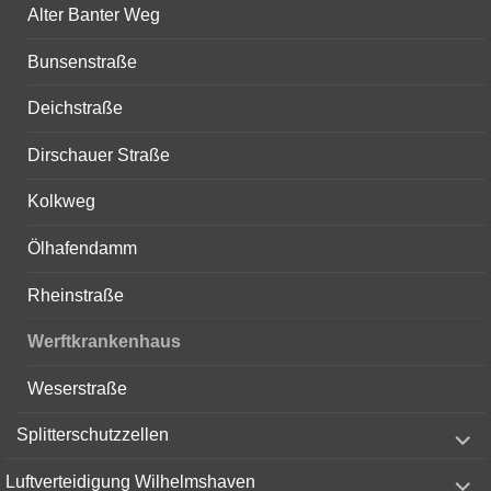
Alter Banter Weg
Bunsenstraße
Deichstraße
Dirschauer Straße
Kolkweg
Ölhafendamm
Rheinstraße
Werftkrankenhaus
Weserstraße
expand
Splitterschutzzellen
child
menu
expand
Luftverteidigung Wilhelmshaven
child