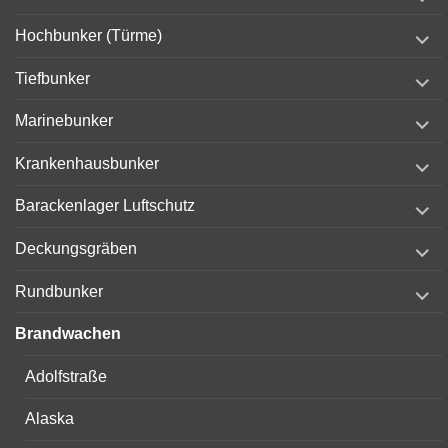
child
menu
expand
Hochbunker (Türme)
child
menu
expand
Tiefbunker
child
menu
expand
Marinebunker
child
menu
expand
Krankenhausbunker
child
menu
expand
Barackenlager Luftschutz
child
menu
expand
Deckungsgräben
child
menu
expand
Rundbunker
child
menu
Brandwachen
Adolfstraße
Alaska