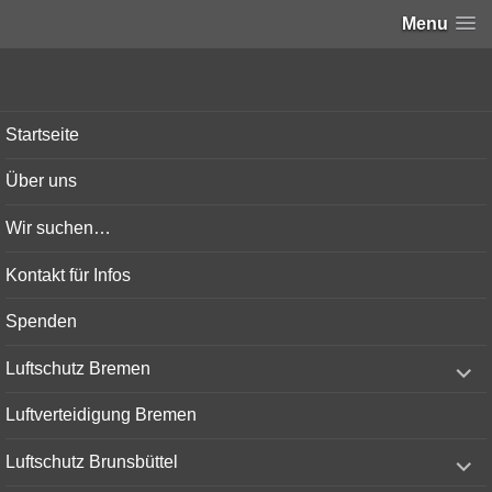
Menu
Bunker-Kiel.com
Startseite
Über uns
Wir suchen…
Kontakt für Infos
Spenden
expand
Luftschutz Bremen
child
menu
Luftverteidigung Bremen
expand
Luftschutz Brunsbüttel
child
menu