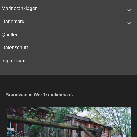
menu
expand
Marinetanklager
child
menu
expand
Dänemark
child
menu
Quellen
Datenschutz
Impressum
Brandwache Werftkrankenhaus: