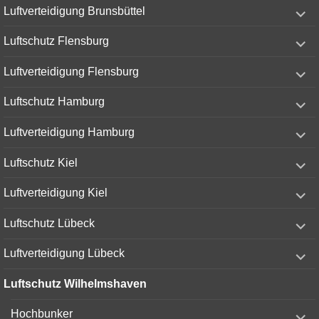
expand
Luftverteidigung Brunsbüttel
child
menu
expand
Luftschutz Flensburg
child
menu
expand
Luftverteidigung Flensburg
child
menu
expand
Luftschutz Hamburg
child
menu
expand
Luftverteidigung Hamburg
child
menu
expand
Luftschutz Kiel
child
menu
expand
Luftverteidigung Kiel
child
menu
expand
Luftschutz Lübeck
child
menu
expand
Luftverteidigung Lübeck
child
menu
Luftschutz Wilhelmshaven
expand
Hochbunker