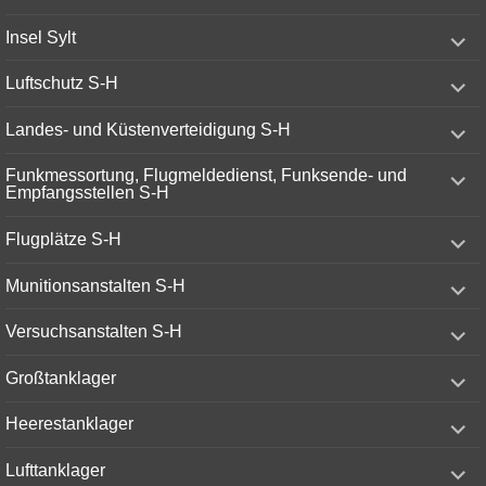
menu
expand
Insel Sylt
child
menu
expand
Luftschutz S-H
child
menu
expand
Landes- und Küstenverteidigung S-H
child
menu
expand
Funkmessortung, Flugmeldedienst, Funksende- und
child
Empfangsstellen S-H
menu
expand
Flugplätze S-H
child
menu
expand
Munitionsanstalten S-H
child
menu
expand
Versuchsanstalten S-H
child
menu
expand
Großtanklager
child
menu
expand
Heerestanklager
child
menu
expand
Lufttanklager
child