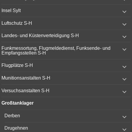
child
menu
expand
Insel Sylt
child
menu
expand
Luftschutz S-H
child
menu
expand
Landes- und Küstenverteidigung S-H
child
menu
expand
Funkmessortung, Flugmeldedienst, Funksende- und
child
Empfangsstellen S-H
menu
expand
Flugplätze S-H
child
menu
expand
Munitionsanstalten S-H
child
menu
expand
Versuchsanstalten S-H
child
menu
Großtanklager
expand
Derben
child
menu
expand
Drugehnen
child