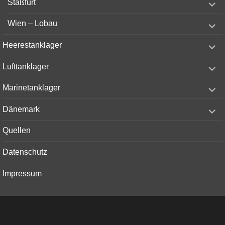
Staßfurt
child
menu
expand
Wien – Lobau
child
menu
expand
Heerestanklager
child
menu
expand
Lufttanklager
child
menu
expand
Marinetanklager
child
menu
expand
Dänemark
child
menu
Quellen
Datenschutz
Impressum