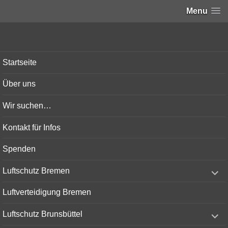
Menu
Bunker-Kiel.com
Startseite
Über uns
Wir suchen…
Kontakt für Infos
Spenden
expand
Luftschutz Bremen
child
menu
Luftverteidigung Bremen
expand
Luftschutz Brunsbüttel
child
menu