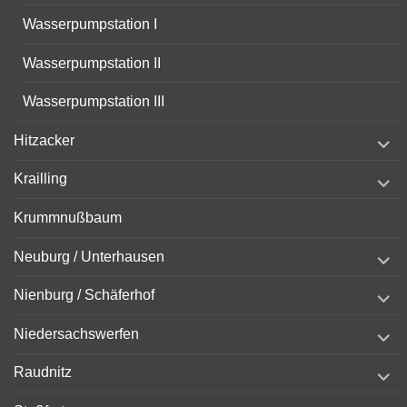
Wasserpumpstation I
Wasserpumpstation II
Wasserpumpstation III
expand
Hitzacker
child
menu
expand
Krailling
child
menu
Krummnußbaum
expand
Neuburg / Unterhausen
child
menu
expand
Nienburg / Schäferhof
child
menu
expand
Niedersachswerfen
child
menu
expand
Raudnitz
child
menu
expand