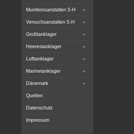
child
expand
menu
Munitionsanstalten S-H
child
expand
menu
Versuchsanstalten S-H
child
expand
menu
Großtanklager
child
expand
menu
Heerestanklager
child
expand
menu
Lufttanklager
child
expand
menu
Marinetanklager
child
expand
menu
Dänemark
child
menu
Quellen
Datenschutz
Impressum