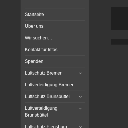
Bunker-Kiel.com
Bunker Kiel Flak Bremen
Startseite
Wilhelmshaven Flensburg
Rendsburg Luftschutz Stollen
Über uns
Scheinwerfer
Wir suchen…
Kontakt für Infos
Spenden
expand
Luftschutz Bremen
child
menu
Luftverteidigung Bremen
expand
Luftschutz Brunsbüttel
child
expand
menu
Luftverteidigung
child
Brunsbüttel
menu
expand
Luftschutz Flensburg