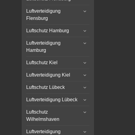
child
expand
menu
Luftverteidigung
child
Flensburg
menu
expand
Luftschutz Hamburg
child
expand
menu
Luftverteidigung
child
Hamburg
menu
expand
Luftschutz Kiel
child
expand
menu
Luftverteidigung Kiel
child
expand
menu
Luftschutz Lübeck
child
expand
menu
Luftverteidigung Lübeck
child
expand
menu
Luftschutz
child
Wilhelmshaven
menu
expand
Luftverteidigung