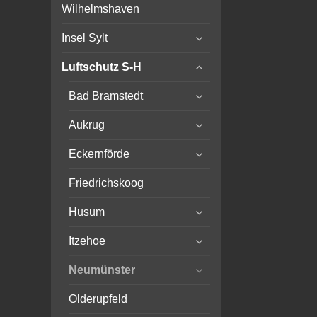
child
Wilhelmshaven
menu
expand
Insel Sylt
child
expand
menu
Luftschutz S-H
child
expand
menu
Bad Bramstedt
child
expand
menu
Aukrug
child
expand
menu
Eckernförde
child
menu
Friedrichskoog
expand
Husum
child
expand
menu
Itzehoe
child
expand
menu
Neumünster
child
menu
Olderupfeld