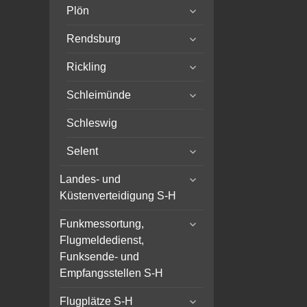
expand
Plön
child
expand
menu
Rendsburg
child
expand
menu
Rickling
child
expand
menu
Schleimünde
child
menu
Schleswig
expand
Selent
child
expand
menu
Landes- und
child
Küstenverteidigung S-H
menu
expand
Funkmessortung,
child
Flugmeldedienst,
menu
Funksende- und
Empfangsstellen S-H
expand
Flugplätze S-H