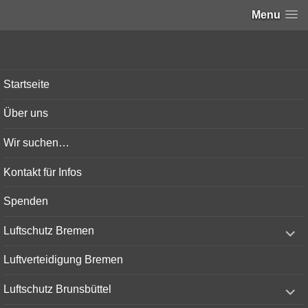
Menu
Bunker-Kiel.com
Startseite
Über uns
Wir suchen…
Kontakt für Infos
Spenden
expand
Luftschutz Bremen
child
menu
Luftverteidigung Bremen
expand
Luftschutz Brunsbüttel
child
menu