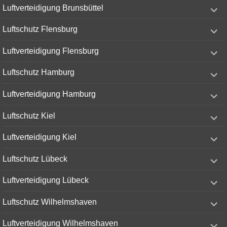
expand
Luftverteidigung Brunsbüttel
child
menu
expand
Luftschutz Flensburg
child
menu
expand
Luftverteidigung Flensburg
child
menu
expand
Luftschutz Hamburg
child
menu
expand
Luftverteidigung Hamburg
child
menu
expand
Luftschutz Kiel
child
menu
expand
Luftverteidigung Kiel
child
menu
expand
Luftschutz Lübeck
child
menu
expand
Luftverteidigung Lübeck
child
menu
expand
Luftschutz Wilhelmshaven
child
menu
expand
Luftverteidigung Wilhelmshaven