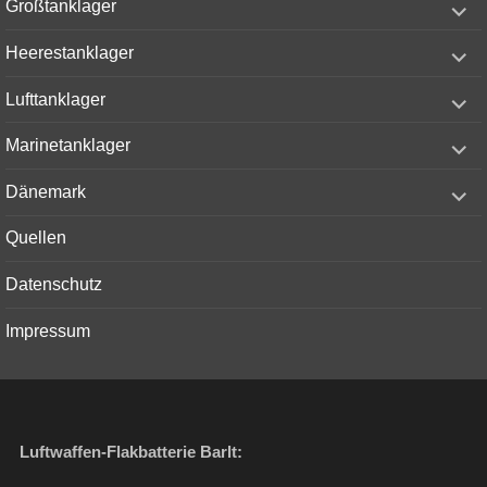
Großtanklager
child
menu
expand
Heerestanklager
child
menu
expand
Lufttanklager
child
menu
expand
Marinetanklager
child
menu
expand
Dänemark
child
menu
Quellen
Datenschutz
Impressum
Luftwaffen-Flakbatterie Barlt: