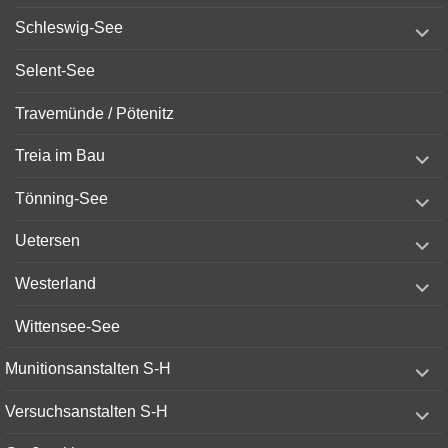
menu
expand
Schleswig-See
child
menu
Selent-See
Travemünde / Pötenitz
expand
Treia im Bau
child
menu
expand
Tönning-See
child
menu
expand
Uetersen
child
menu
expand
Westerland
child
menu
Wittensee-See
expand
Munitionsanstalten S-H
child
menu
expand
Versuchsanstalten S-H
child
menu
expand