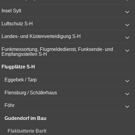
child
menu
expand
Insel Sylt
child
menu
expand
Luftschutz S-H
child
menu
expand
Landes- und Küstenverteidigung S-H
child
menu
expand
Funkmessortung, Flugmeldedienst, Funksende- und
child
Empfangsstellen S-H
menu
Flugplätze S-H
expand
Eggebek / Tarp
child
menu
expand
Flensburg / Schäferhaus
child
menu
expand
Föhr
child
menu
Gudendorf im Bau
Flakbatterie Barlt