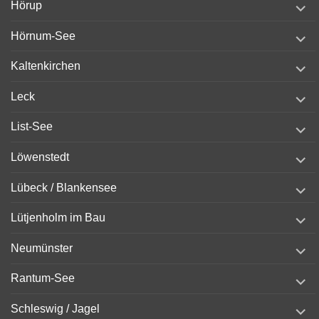
Hörup
child
menu
expand
Hörnum-See
child
menu
expand
Kaltenkirchen
child
menu
expand
Leck
child
menu
expand
List-See
child
menu
expand
Löwenstedt
child
menu
expand
Lübeck / Blankensee
child
menu
expand
Lütjenholm im Bau
child
menu
expand
Neumünster
child
menu
expand
Rantum-See
child
menu
expand
Schleswig / Jagel
child