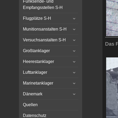
Funksende- und
Empfangsstellen S-H
expand
Flugplätze S-H
child
expand
menu
Munitionsanstalten S-H
child
expand
menu
Versuchsanstalten S-H
Das F
child
expand
menu
Großtanklager
child
expand
menu
Heerestanklager
child
expand
menu
Lufttanklager
child
expand
menu
Marinetanklager
child
expand
menu
Dänemark
child
menu
Quellen
Datenschutz