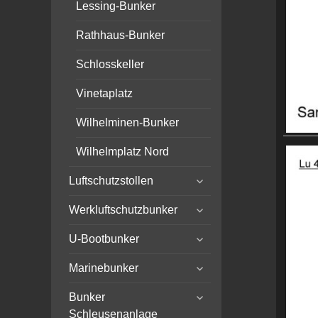
Lessing-Bunker
Rathhaus-Bunker
Schlosskeller
Vinetaplatz
Wilhelminen-Bunker
Wilhelmplatz Nord
expand
Luftschutzstollen
child
expand
menu
Werkluftschutzbunker
child
expand
menu
U-Bootbunker
child
expand
menu
Marinebunker
child
expand
menu
Bunker
child
Schleusenanlage