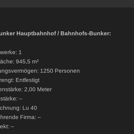
bunker Hauptbahnhof / Bahnhofs-Bunker:
werke: 1
läche: 945,5 m²
ungsvermögen: 1250 Personen
engt: Entfestigt
nstärke: 2,00 Meter
tärke: –
chnung: Lu 40
hrende Firma: –
ekt: –