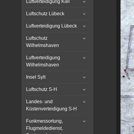
menu
Luftverteidigung Kiel
child
expand
menu
Luftschutz Lübeck
child
expand
menu
Luftverteidigung Lübeck
child
expand
menu
Luftschutz
child
Wilhelmshaven
menu
expand
Luftverteidigung
child
Wilhelmshaven
menu
expand
Insel Sylt
child
expand
menu
Luftschutz S-H
child
expand
menu
Landes- und
child
Küstenverteidigung S-H
menu
expand
Funkmessortung,
child
Flugmeldedienst,
menu