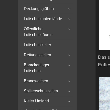
menu
expand
Deckungsgräben
child
expand
menu
Luftschutzunterstände
child
expand
menu
Öffentliche
child
Luftschutzräume
menu
Luftschutzkeller
expand
Rettungsstellen
Das u
child
expand
menu
Entfe
Barackenlager
child
Luftschutz
menu
expand
Brandwachen
child
expand
menu
Splitterschutzzellen
child
expand
menu
Kieler Umland
child
expand