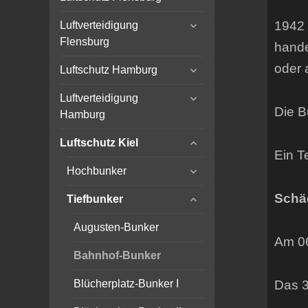
child
expand
menu
1942 
Luftverteidigung
child
Flensburg
hande
menu
expand
oder 
Luftschutz Hamburg
child
expand
menu
Luftverteidigung
child
Die B
Hamburg
menu
expand
Luftschutz Kiel
child
Ein T
expand
menu
Hochbunker
child
expand
menu
Schä
Tiefbunker
child
menu
Augusten-Bunker
Am 06
Bahnhof-Bunker
Das 3
Blücherplatz-Bunker I