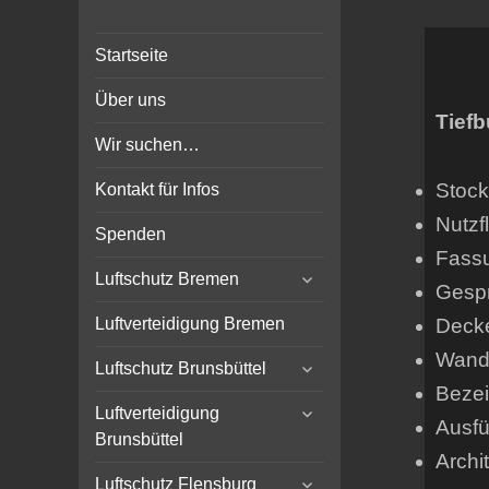
Bunker-Kiel.com
Bunker Kiel Flak Bremen
Startseite
Wilhelmshaven Flensburg
Rendsburg Luftschutz Stollen
Über uns
Scheinwerfer
Tief
Wir suchen…
Stock
Kontakt für Infos
Nutzf
Spenden
Fass
expand
Luftschutz Bremen
Gespr
child
menu
Decke
Luftverteidigung Bremen
Wands
expand
Luftschutz Brunsbüttel
child
Bezei
expand
menu
Luftverteidigung
Ausfü
child
Brunsbüttel
menu
Archit
expand
Luftschutz Flensburg