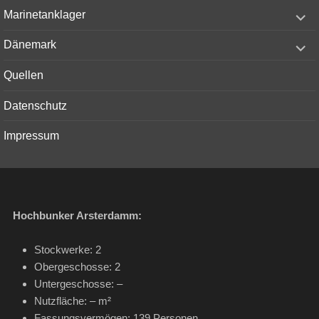
menu
expand
Marinetanklager
child
menu
expand
Dänemark
child
menu
Quellen
Datenschutz
Impressum
Hochbunker Arsterdamm:
Stockwerke: 2
Obergeschosse: 2
Untergeschosse: –
Nutzfläche: – m²
Fassungsvermögen: 139 Personen