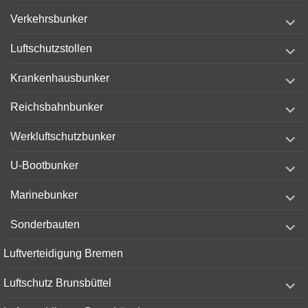
expand
Verkehrsbunker
child
menu
expand
Luftschutzstollen
child
menu
expand
Krankenhausbunker
child
menu
expand
Reichsbahnbunker
child
menu
expand
Werkluftschutzbunker
child
menu
expand
U-Bootbunker
child
menu
expand
Marinebunker
child
menu
expand
Sonderbauten
child
menu
Luftverteidigung Bremen
expand
Luftschutz Brunsbüttel
child
menu
expand