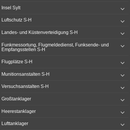
menu
expand
Insel Sylt
child
menu
expand
Luftschutz S-H
child
menu
expand
Landes- und Küstenverteidigung S-H
child
menu
expand
Funkmessortung, Flugmeldedienst, Funksende- und
child
Empfangsstellen S-H
menu
expand
Flugplätze S-H
child
menu
expand
Munitionsanstalten S-H
child
menu
expand
Versuchsanstalten S-H
child
menu
expand
Großtanklager
child
menu
expand
Heerestanklager
child
menu
expand
Lufttanklager
child