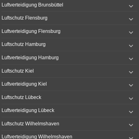
expand
Luftverteidigung Brunsbüttel
child
menu
expand
Luftschutz Flensburg
child
menu
expand
Luftverteidigung Flensburg
child
menu
expand
Luftschutz Hamburg
child
menu
expand
Luftverteidigung Hamburg
child
menu
expand
Luftschutz Kiel
child
menu
expand
Luftverteidigung Kiel
child
menu
expand
Luftschutz Lübeck
child
menu
expand
Luftverteidigung Lübeck
child
menu
expand
Luftschutz Wilhelmshaven
child
menu
expand
Luftverteidigung Wilhelmshaven