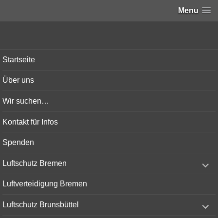
Menu
Bunker-Kiel.com
Startseite
Über uns
Wir suchen…
Kontakt für Infos
Spenden
expand
Luftschutz Bremen
child
menu
Luftverteidigung Bremen
expand
Luftschutz Brunsbüttel
child
menu