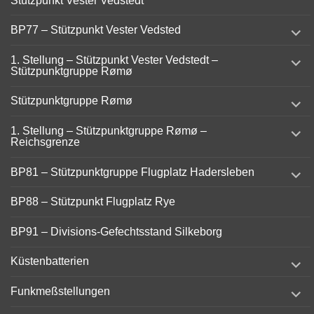
Stützpunkt Vester Vedstedt
menu
expand
BP77 – Stützpunkt Vester Vedsted
child
menu
expand
1. Stellung – Stützpunkt Vester Vedstedt –
child
Stützpunktgruppe Rømø
menu
expand
Stützpunktgruppe Rømø
child
menu
expand
1. Stellung – Stützpunktgruppe Rømø –
child
Reichsgrenze
menu
expand
BP81 – Stützpunktgruppe Flugplatz Hadersleben
child
menu
BP88 – Stützpunkt Flugplatz Rye
BP91 – Divisions-Gefechtsstand Silkeborg
expand
Küstenbatterien
child
menu
expand
Funkmeßstellungen
child
menu