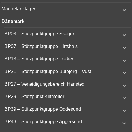
menu
expand
Marinetanklager
child
menu
Dänemark
expand
BP03 – Stützpunktgruppe Skagen
child
menu
expand
BP07 – Stützpunktgruppe Hirtshals
child
menu
expand
BP13 – Stützpunktgruppe Lökken
child
menu
expand
BP21 – Stützpunktgruppe Bulbjerg – Vust
child
menu
expand
BP27 – Verteidigungsbereich Hansted
child
menu
expand
BP29 – Stützpunkt Klitmöller
child
menu
expand
BP39 – Stützpunktgruppe Oddesund
child
menu
expand
BP43 – Stützpunktgruppe Aggersund
child
menu
expand