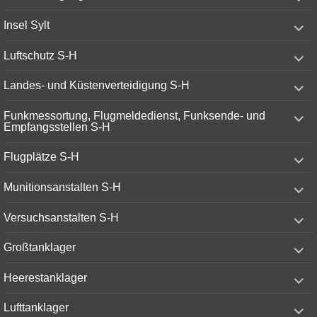
child
menu
expand
Insel Sylt
child
menu
expand
Luftschutz S-H
child
menu
expand
Landes- und Küstenverteidigung S-H
child
menu
expand
Funkmessortung, Flugmeldedienst, Funksende- und
child
Empfangsstellen S-H
menu
expand
Flugplätze S-H
child
menu
expand
Munitionsanstalten S-H
child
menu
expand
Versuchsanstalten S-H
child
menu
expand
Großtanklager
child
menu
expand
Heerestanklager
child
menu
expand
Lufttanklager
child