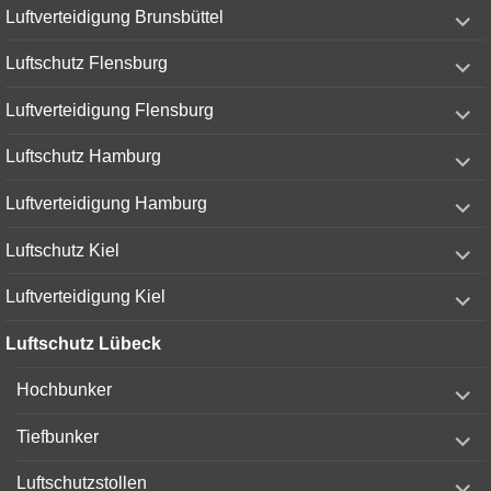
expand
Luftverteidigung Brunsbüttel
child
menu
expand
Luftschutz Flensburg
child
menu
expand
Luftverteidigung Flensburg
child
menu
expand
Luftschutz Hamburg
child
menu
expand
Luftverteidigung Hamburg
child
menu
expand
Luftschutz Kiel
child
menu
expand
Luftverteidigung Kiel
child
menu
Luftschutz Lübeck
expand
Hochbunker
child
menu
expand
Tiefbunker
child
menu
expand
Luftschutzstollen