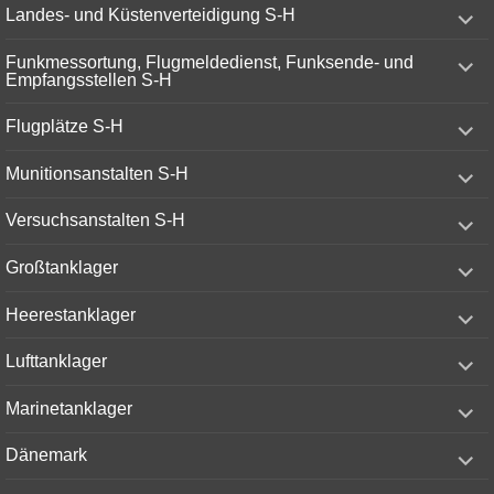
expand
Landes- und Küstenverteidigung S-H
child
menu
expand
Funkmessortung, Flugmeldedienst, Funksende- und
child
Empfangsstellen S-H
menu
expand
Flugplätze S-H
child
menu
expand
Munitionsanstalten S-H
child
menu
expand
Versuchsanstalten S-H
child
menu
expand
Großtanklager
child
menu
expand
Heerestanklager
child
menu
expand
Lufttanklager
child
menu
expand
Marinetanklager
child
menu
expand
Dänemark
child
menu