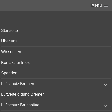
Menu
Bunker-Kiel.com
Startseite
Über uns
Wir suchen…
Kontakt für Infos
Spenden
expand
Luftschutz Bremen
child
menu
Luftverteidigung Bremen
expand
Luftschutz Brunsbüttel
child
menu