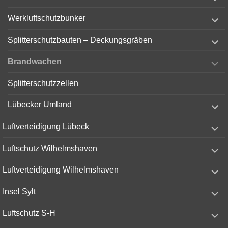
child
menu
expand
Werkluftschutzbunker
child
menu
expand
Splitterschutzbauten – Deckungsgräben
child
menu
expand
Brandwachen
child
menu
Splitterschutzzellen
expand
Lübecker Umland
child
menu
expand
Luftverteidigung Lübeck
child
menu
expand
Luftschutz Wilhelmshaven
child
menu
expand
Luftverteidigung Wilhelmshaven
child
menu
expand
Insel Sylt
child
menu
expand
Luftschutz S-H
child
menu