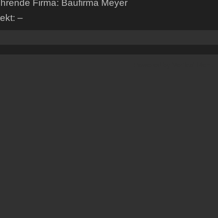
hrende Firma: Baufirma Meyer
ekt: –
Powered by
Vertical Menu