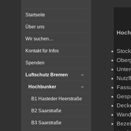
Bunker-Kiel.com
Bunker Kiel Flak Bremen
Startseite
Wilhelmshaven Flensburg
Rendsburg Luftschutz Stollen
Über uns
Scheinwerfer
Hoch
Wir suchen…
Stock
Kontakt für Infos
Ober
Spenden
Unter
expand
Luftschutz Bremen
Nutzf
child
expand
menu
Fass
Hochbunker
child
Gespr
menu
B1 Hasteder Heerstraße
Deck
B2 Saarstraße
Wands
B3 Saarstraße
Beze