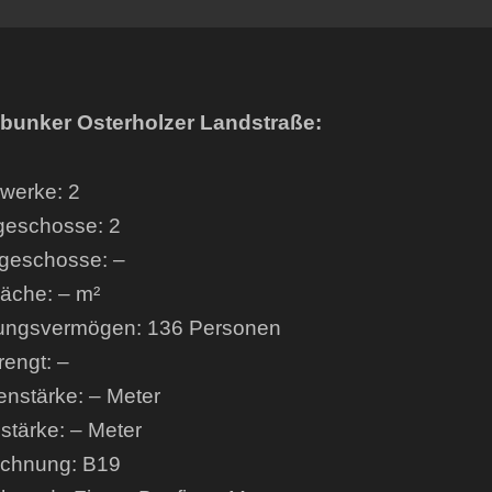
bunker Osterholzer Landstraße:
werke: 2
geschosse: 2
geschosse: –
läche: – m²
ungsvermögen: 136 Personen
engt: –
enstärke: – Meter
tärke: – Meter
ichnung: B19