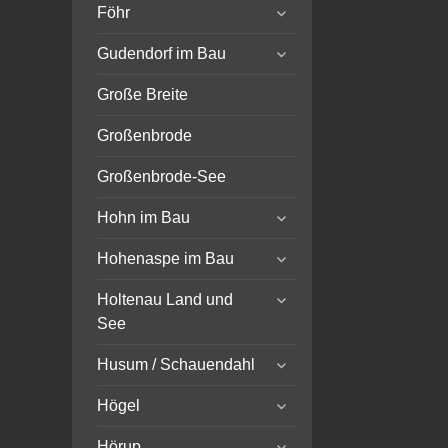
expand
Föhr
child
expand
menu
Gudendorf im Bau
child
menu
Große Breite
Großenbrode
Großenbrode-See
expand
Hohn im Bau
child
expand
menu
Hohenaspe im Bau
child
expand
menu
Holtenau Land und
child
See
menu
expand
Husum / Schauendahl
child
expand
menu
Högel
child
expand
menu
Hörup