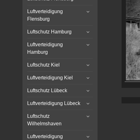
child
expand
menu
Luftverteidigung
child
Flensburg
menu
expand
Luftschutz Hamburg
child
expand
menu
Luftverteidigung
child
Hamburg
menu
expand
Luftschutz Kiel
child
expand
menu
Luftverteidigung Kiel
child
expand
menu
Luftschutz Lübeck
child
expand
menu
Luftverteidigung Lübeck
child
expand
menu
Luftschutz
child
Wilhelmshaven
menu
expand
Luftverteidigung