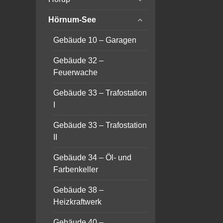
child
expand
menu
Hörnum-See
child
menu
Gebäude 10 – Garagen
Gebäude 32 –
Feuerwache
Gebäude 33 – Trafostation
I
Gebäude 33 – Trafostation
II
Gebäude 34 – Öl- und
Farbenkeller
Gebäude 38 –
Heizkraftwerk
Gebäude 40 –