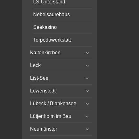
LS-Unterstand
Nebelsäurehaus
Seekasino
Torpedowerkstatt
expand
Kaltenkirchen
child
expand
menu
Leck
child
expand
menu
List-See
child
expand
menu
Löwenstedt
child
expand
menu
Lübeck / Blankensee
child
expand
menu
Lütjenholm im Bau
child
expand
menu
Neumünster
child