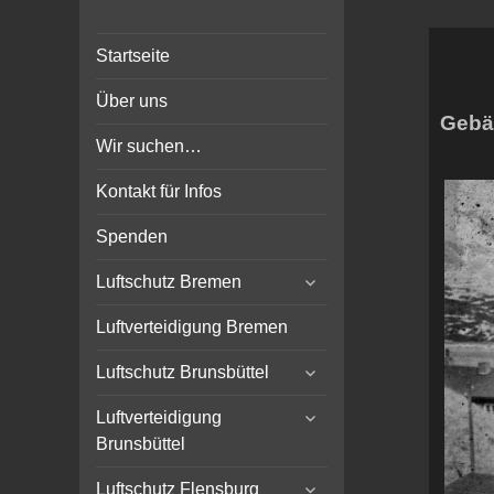
Bunker-Kiel.com
Bunker Kiel Flak Bremen
Startseite
Wilhelmshaven Flensburg
Rendsburg Luftschutz Stollen
Über uns
Scheinwerfer
Gebä
Wir suchen…
Kontakt für Infos
Spenden
expand
Luftschutz Bremen
child
menu
Luftverteidigung Bremen
expand
Luftschutz Brunsbüttel
child
expand
menu
Luftverteidigung
child
Brunsbüttel
menu
expand
Luftschutz Flensburg