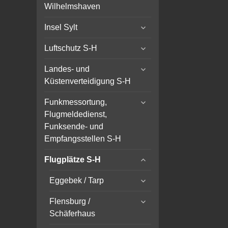
child
Wilhelmshaven
menu
expand
Insel Sylt
child
expand
menu
Luftschutz S-H
child
expand
menu
Landes- und
child
Küstenverteidigung S-H
menu
expand
Funkmessortung,
child
Flugmeldedienst,
menu
Funksende- und
Empfangsstellen S-H
expand
Flugplätze S-H
child
expand
menu
Eggebek / Tarp
child
expand
menu
Flensburg /
child
Schäferhaus
menu