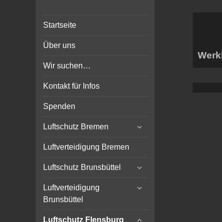
Bunker-Kiel.com
Bunker Kiel Flak Bremen
Startseite
Wilhelmshaven Flensburg
Rendsburg Luftschutz Stollen
Über uns
Scheinwerfer
Werk
Wir suchen…
Kontakt für Infos
Spenden
expand
Luftschutz Bremen
child
menu
Luftverteidigung Bremen
expand
Luftschutz Brunsbüttel
child
expand
menu
Luftverteidigung
child
Brunsbüttel
menu
expand
Luftschutz Flensburg