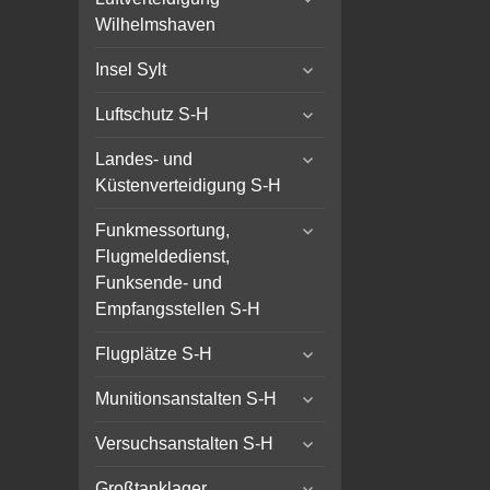
child
Wilhelmshaven
menu
expand
Insel Sylt
child
expand
menu
Luftschutz S-H
child
expand
menu
Landes- und
child
Küstenverteidigung S-H
menu
expand
Funkmessortung,
child
Flugmeldedienst,
menu
Funksende- und
Empfangsstellen S-H
expand
Flugplätze S-H
child
expand
menu
Munitionsanstalten S-H
child
expand
menu
Versuchsanstalten S-H
child
expand
menu
Großtanklager