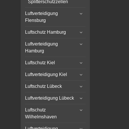
Splitterschutzzellen
expand
Luftverteidigung
child
Flensburg
menu
expand
Luftschutz Hamburg
child
expand
menu
Luftverteidigung
child
Hamburg
menu
expand
Luftschutz Kiel
child
expand
menu
Luftverteidigung Kiel
child
expand
menu
Luftschutz Lübeck
child
expand
menu
Luftverteidigung Lübeck
child
expand
menu
Luftschutz
child
Wilhelmshaven
menu
expand
Luftverteidigung