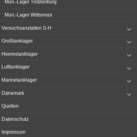
Mun.-Lager Trotzenburg
Mun.-Lager Wittsmoor
expand
Versuchsanstalten S-H
child
menu
expand
Großtanklager
child
menu
expand
Heerestanklager
child
menu
expand
Lufttanklager
child
menu
expand
Marinetanklager
child
menu
expand
Dänemark
child
menu
Quellen
Datenschutz
Impressum