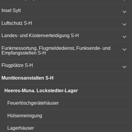
child
menu
expand
Insel Sylt
child
menu
expand
Luftschutz S-H
child
menu
expand
Landes- und Küstenverteidigung S-H
child
menu
expand
Funkmessortung, Flugmeldedienst, Funksende- und
child
Empfangsstellen S-H
menu
expand
Flugplätze S-H
child
menu
Munitionsanstalten S-H
Heeres-Muna. Lockstedter-Lager
Feuerlöschgerätehäuser
Hülsenreinigung
Lagerhäuser