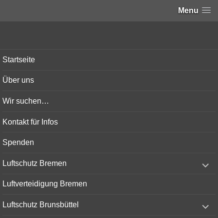
Menu
Bunker-Kiel.com
Startseite
Über uns
Wir suchen…
Kontakt für Infos
Spenden
expand
Luftschutz Bremen
child
menu
Luftverteidigung Bremen
expand
Luftschutz Brunsbüttel
child
menu