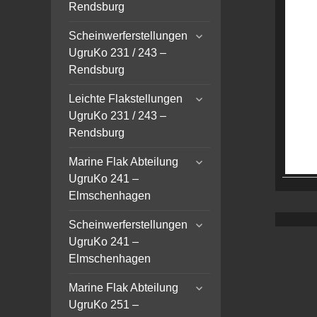
menu
Rendsburg
expand
Scheinwerferstellungen
child
UgruKo 231 / 243 –
menu
Rendsburg
expand
Leichte Flakstellungen
child
UgruKo 231 / 243 –
menu
Rendsburg
expand
Marine Flak Abteilung
child
UgruKo 241 –
menu
Elmschenhagen
expand
Scheinwerferstellungen
child
UgruKo 241 –
menu
Elmschenhagen
expand
Marine Flak Abteilung
child
UgruKo 251 –
menu