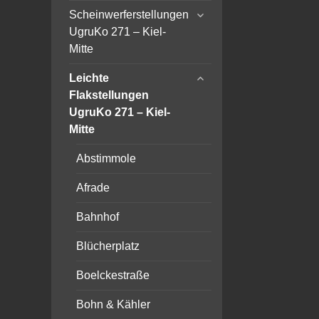
expand
Scheinwerferstellungen
child
UgruKo 271 – Kiel-
menu
Mitte
expand
Leichte
child
Flakstellungen
menu
UgruKo 271 – Kiel-
Mitte
Abstimmole
Afrade
Bahnhof
Blücherplatz
Boelckestraße
Bohn & Kähler