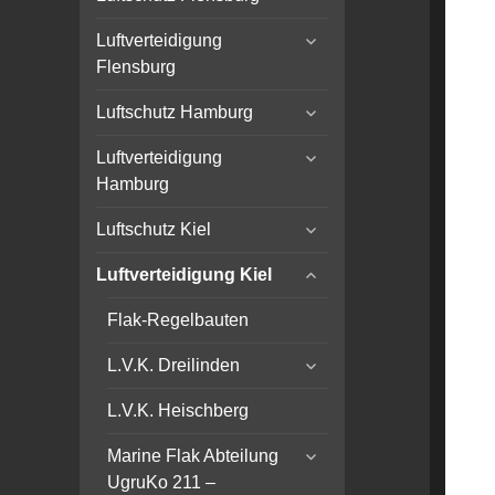
child
expand
menu
Luftverteidigung
child
Flensburg
menu
expand
Luftschutz Hamburg
child
expand
menu
Luftverteidigung
child
Hamburg
menu
expand
Luftschutz Kiel
child
expand
menu
Luftverteidigung Kiel
child
menu
Flak-Regelbauten
expand
L.V.K. Dreilinden
child
menu
L.V.K. Heischberg
expand
Marine Flak Abteilung
child
UgruKo 211 –