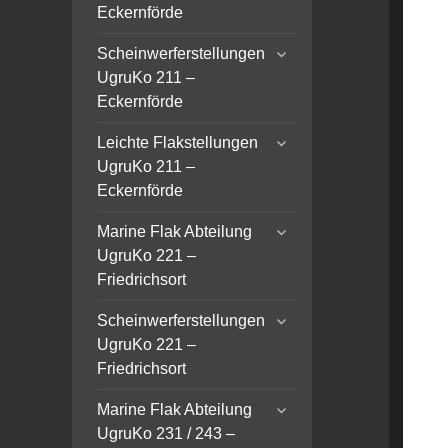
menu
Eckernförde
expand
Scheinwerferstellungen
child
UgruKo 211 –
menu
Eckernförde
expand
Leichte Flakstellungen
child
UgruKo 211 –
menu
Eckernförde
expand
Marine Flak Abteilung
child
UgruKo 221 –
menu
Friedrichsort
expand
Scheinwerferstellungen
child
UgruKo 221 –
menu
Friedrichsort
expand
Marine Flak Abteilung
child
UgruKo 231 / 243 –