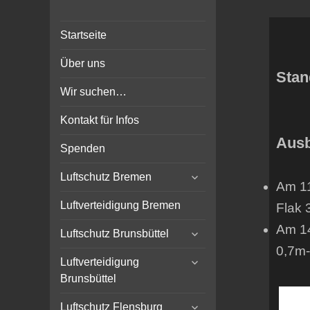
Bunker-Kiel.com
Bunker Kiel Flak Bremen
Startseite
Wilhelmshaven Flensburg
Rendsburg Luftschutz Stollen
Über uns
Scheinwerfer
Stan
Wir suchen…
Kontakt für Infos
Ausb
Spenden
expand
Luftschutz Bremen
Am 11
child
menu
Luftverteidigung Bremen
Flak 
Am 14
expand
Luftschutz Brunsbüttel
child
0,7m-
expand
menu
Luftverteidigung
child
Brunsbüttel
menu
expand
Luftschutz Flensburg