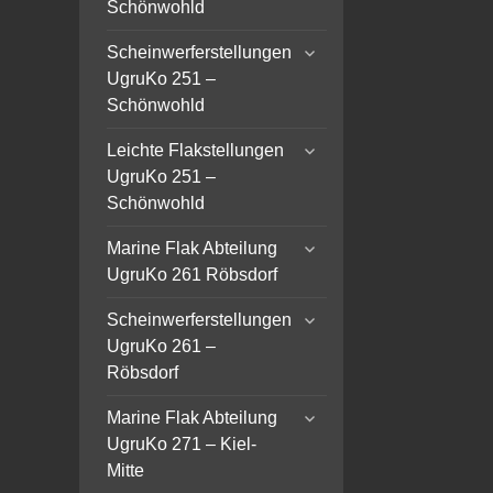
Schönwohld
expand
Scheinwerferstellungen
child
UgruKo 251 –
menu
Schönwohld
expand
Leichte Flakstellungen
child
UgruKo 251 –
menu
Schönwohld
expand
Marine Flak Abteilung
child
UgruKo 261 Röbsdorf
menu
expand
Scheinwerferstellungen
child
UgruKo 261 –
menu
Röbsdorf
expand
Marine Flak Abteilung
child
UgruKo 271 – Kiel-
menu
Mitte