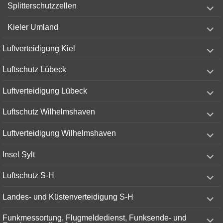
expand
Splitterschutzzellen
child
menu
expand
Kieler Umland
child
menu
expand
Luftverteidigung Kiel
child
menu
expand
Luftschutz Lübeck
child
menu
expand
Luftverteidigung Lübeck
child
menu
expand
Luftschutz Wilhelmshaven
child
menu
expand
Luftverteidigung Wilhelmshaven
child
menu
expand
Insel Sylt
child
menu
expand
Luftschutz S-H
child
menu
expand
Landes- und Küstenverteidigung S-H
child
menu
expand
Funkmessortung, Flugmeldedienst, Funksende- und
child