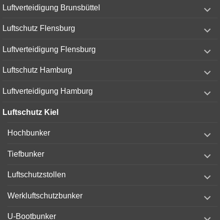
expand
Luftverteidigung Brunsbüttel
child
menu
expand
Luftschutz Flensburg
child
menu
expand
Luftverteidigung Flensburg
child
menu
expand
Luftschutz Hamburg
child
menu
expand
Luftverteidigung Hamburg
child
menu
Luftschutz Kiel
expand
Hochbunker
child
menu
expand
Tiefbunker
child
menu
expand
Luftschutzstollen
child
menu
expand
Werkluftschutzbunker
child
menu
expand
U-Bootbunker