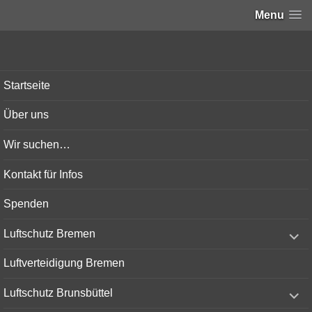
Menu
Bunker-Kiel.com
Startseite
Über uns
Wir suchen…
Kontakt für Infos
Spenden
expand
Luftschutz Bremen
child
menu
Luftverteidigung Bremen
expand
Luftschutz Brunsbüttel
child
menu