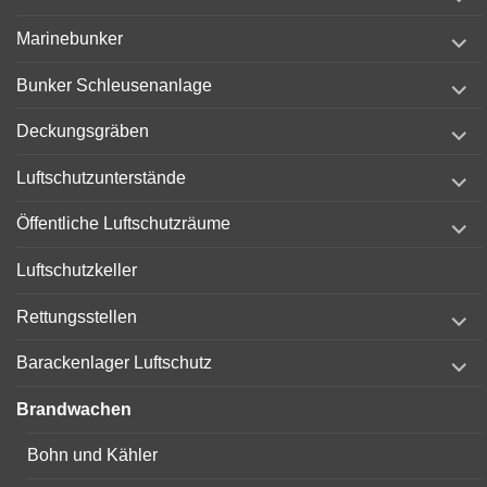
child
menu
expand
Marinebunker
child
menu
expand
Bunker Schleusenanlage
child
menu
expand
Deckungsgräben
child
menu
expand
Luftschutzunterstände
child
menu
expand
Öffentliche Luftschutzräume
child
menu
Luftschutzkeller
expand
Rettungsstellen
child
menu
expand
Barackenlager Luftschutz
child
menu
Brandwachen
Bohn und Kähler