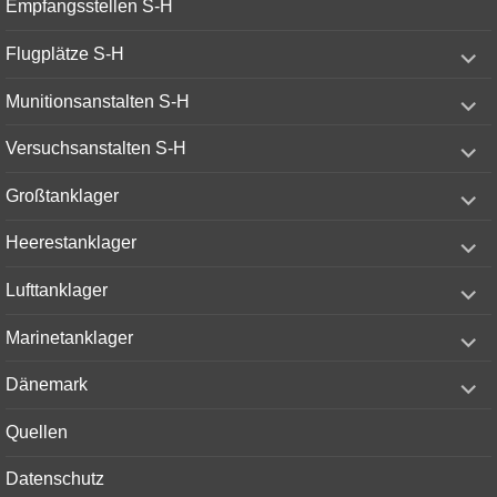
Empfangsstellen S-H
menu
expand
Flugplätze S-H
child
menu
expand
Munitionsanstalten S-H
child
menu
expand
Versuchsanstalten S-H
child
menu
expand
Großtanklager
child
menu
expand
Heerestanklager
child
menu
expand
Lufttanklager
child
menu
expand
Marinetanklager
child
menu
expand
Dänemark
child
menu
Quellen
Datenschutz