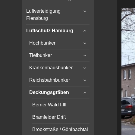
child
expand
menu
Luftverteidigung
child
Flensburg
menu
expand
Luftschutz Hamburg
child
expand
menu
Hochbunker
child
expand
menu
Tiefbunker
child
expand
menu
Krankenhausbunker
child
expand
menu
Reichsbahnbunker
child
expand
menu
Deckungsgräben
child
menu
Berner Wald I-III
Bramfelder Drift
Brookstraße / Göhlbachtal