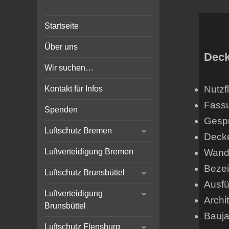
Bunker-Kiel.com
Bunker Kiel Flak Bremen
Startseite
Wilhelmshaven Flensburg
Rendsburg Luftschutz Stollen
Über uns
Scheinwerfer
Dec
Wir suchen…
Nutzf
Kontakt für Infos
Fass
Spenden
Gespr
expand
Luftschutz Bremen
Decke
child
menu
Wands
Luftverteidigung Bremen
Bezei
expand
Luftschutz Brunsbüttel
child
Ausfü
expand
menu
Luftverteidigung
Archit
child
Brunsbüttel
menu
Bauja
expand
Luftschutz Flensburg