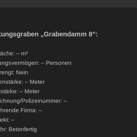
kungsgraben „Grabendamm 8“:
läche: – m²
ungsvermögen: – Personen
engt: Nein
nstärke: – Meter
tärke: – Meter
chnung/Polizeinummer: –
hrende Firma: –
ekt: –
hr: Betonfertig