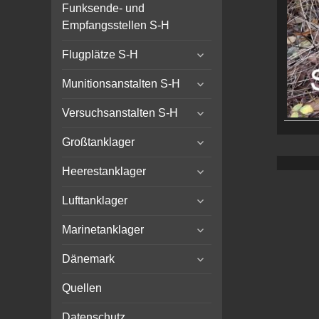
menu
Funksende- und
Empfangsstellen S-H
expand
Flugplätze S-H
child
expand
menu
Munitionsanstalten S-H
child
expand
menu
Versuchsanstalten S-H
child
expand
menu
Großtanklager
child
expand
menu
Heerestanklager
child
expand
menu
Lufttanklager
child
expand
menu
Marinetanklager
child
expand
menu
Dänemark
child
menu
Quellen
Datenschutz