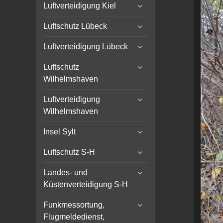
expand
menu
Luftverteidigung Kiel
child
expand
menu
Luftschutz Lübeck
child
expand
menu
Luftverteidigung Lübeck
child
expand
menu
Luftschutz
child
Wilhelmshaven
menu
expand
Luftverteidigung
child
Wilhelmshaven
menu
expand
Insel Sylt
child
expand
menu
Luftschutz S-H
child
expand
menu
Landes- und
child
Küstenverteidigung S-H
menu
expand
Funkmessortung,
child
Flugmeldedienst,