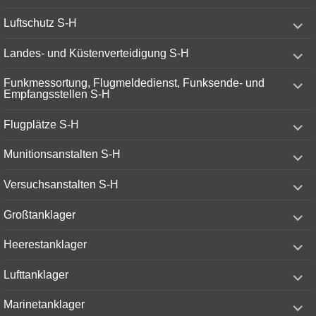
menu
expand
Luftschutz S-H
child
menu
expand
Landes- und Küstenverteidigung S-H
child
menu
expand
Funkmessortung, Flugmeldedienst, Funksende- und
child
Empfangsstellen S-H
menu
expand
Flugplätze S-H
child
menu
expand
Munitionsanstalten S-H
child
menu
expand
Versuchsanstalten S-H
child
menu
expand
Großtanklager
child
menu
expand
Heerestanklager
child
menu
expand
Lufttanklager
child
menu
expand
Marinetanklager
child