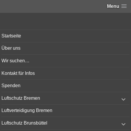
Menu
Bunker-Kiel.com
Startseite
Über uns
Wir suchen…
Kontakt für Infos
Spenden
expand
Luftschutz Bremen
child
menu
Luftverteidigung Bremen
expand
Luftschutz Brunsbüttel
child
menu