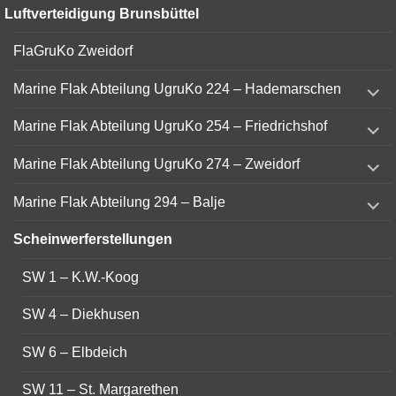
Luftverteidigung Brunsbüttel
FlaGruKo Zweidorf
expand
Marine Flak Abteilung UgruKo 224 – Hademarschen
child
menu
expand
Marine Flak Abteilung UgruKo 254 – Friedrichshof
child
menu
expand
Marine Flak Abteilung UgruKo 274 – Zweidorf
child
menu
expand
Marine Flak Abteilung 294 – Balje
child
menu
Scheinwerferstellungen
SW 1 – K.W.-Koog
SW 4 – Diekhusen
SW 6 – Elbdeich
SW 11 – St. Margarethen