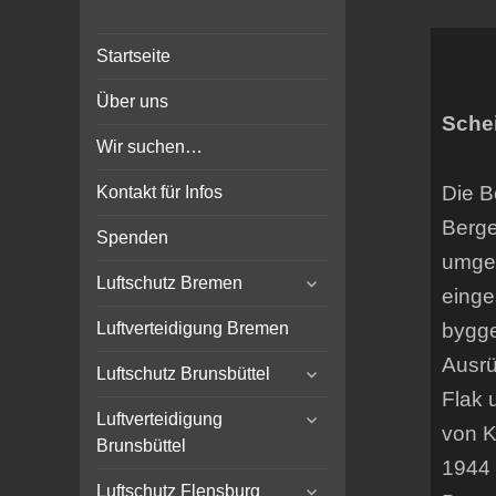
Bunker-Kiel.com
Bunker Kiel Flak Bremen
Startseite
Wilhelmshaven Flensburg
Rendsburg Luftschutz Stollen
Über uns
Scheinwerfer
Schei
Wir suchen…
Die B
Kontakt für Infos
Berge
Spenden
umgeb
expand
Luftschutz Bremen
einge
child
menu
bygge
Luftverteidigung Bremen
Ausrü
expand
Luftschutz Brunsbüttel
child
Flak 
expand
menu
Luftverteidigung
von K
child
Brunsbüttel
menu
1944 
expand
Luftschutz Flensburg