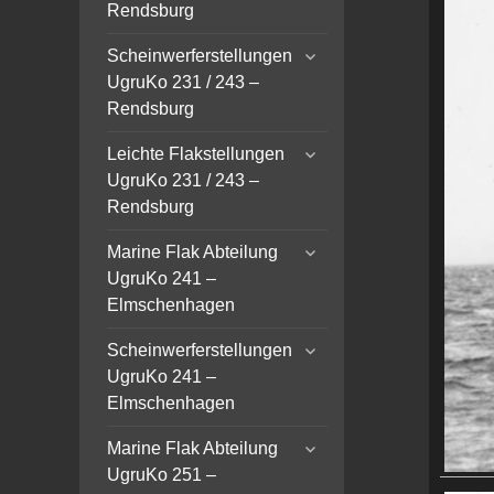
menu
Rendsburg
expand
Scheinwerferstellungen
child
UgruKo 231 / 243 –
menu
Rendsburg
expand
Leichte Flakstellungen
child
UgruKo 231 / 243 –
menu
Rendsburg
expand
Marine Flak Abteilung
child
UgruKo 241 –
menu
Elmschenhagen
expand
Scheinwerferstellungen
child
UgruKo 241 –
menu
Elmschenhagen
expand
Marine Flak Abteilung
child
UgruKo 251 –
menu