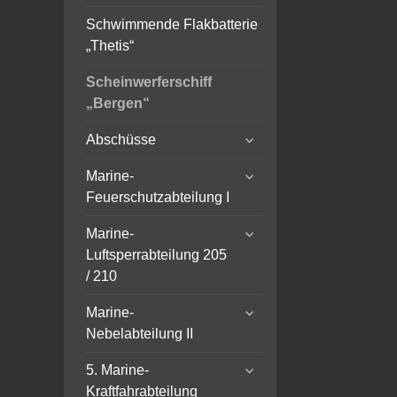
Schwimmende Flakbatterie
„Thetis“
Scheinwerferschiff
„Bergen“
expand
Abschüsse
child
expand
menu
Marine-
child
Feuerschutzabteilung I
menu
expand
Marine-
child
Luftsperrabteilung 205
menu
/ 210
expand
Marine-
child
Nebelabteilung II
menu
expand
5. Marine-
child
Kraftfahrabteilung