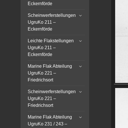
menu
Eckernförde
expand
Scheinwerferstellungen
child
UgruKo 211 –
menu
Eckernförde
expand
Leichte Flakstellungen
child
UgruKo 211 –
menu
Eckernförde
expand
Marine Flak Abteilung
child
UgruKo 221 –
menu
Friedrichsort
expand
Scheinwerferstellungen
child
UgruKo 221 –
menu
Friedrichsort
expand
Marine Flak Abteilung
child
UgruKo 231 / 243 –