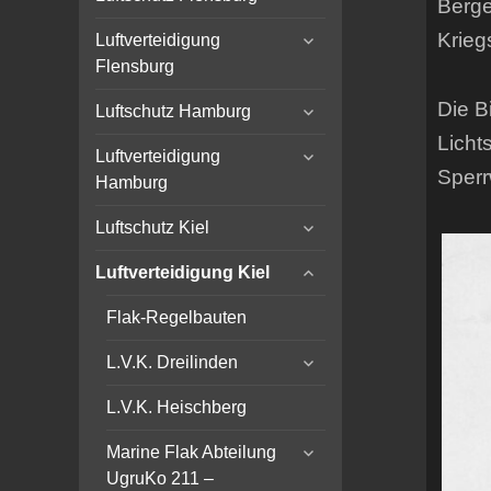
Berge
child
expand
menu
Krieg
Luftverteidigung
child
Flensburg
menu
expand
Die B
Luftschutz Hamburg
child
Licht
expand
menu
Luftverteidigung
child
Sperr
Hamburg
menu
expand
Luftschutz Kiel
child
expand
menu
Luftverteidigung Kiel
child
menu
Flak-Regelbauten
expand
L.V.K. Dreilinden
child
menu
L.V.K. Heischberg
expand
Marine Flak Abteilung
child
UgruKo 211 –