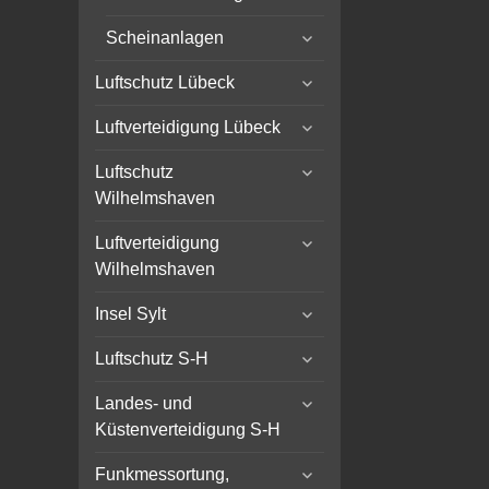
menu
expand
Scheinanlagen
child
expand
menu
Luftschutz Lübeck
child
expand
menu
Luftverteidigung Lübeck
child
expand
menu
Luftschutz
child
Wilhelmshaven
menu
expand
Luftverteidigung
child
Wilhelmshaven
menu
expand
Insel Sylt
child
expand
menu
Luftschutz S-H
child
expand
menu
Landes- und
child
Küstenverteidigung S-H
menu
expand
Funkmessortung,