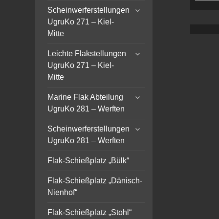
expand
Scheinwerferstellungen
child
UgruKo 271 – Kiel-
menu
Mitte
expand
Leichte Flakstellungen
child
UgruKo 271 – Kiel-
menu
Mitte
expand
Marine Flak Abteilung
child
UgruKo 281 – Werften
menu
expand
Scheinwerferstellungen
child
UgruKo 281 – Werften
menu
Flak-Schießplatz „Bülk“
Flak-Schießplatz „Dänisch-
Nienhof“
Flak-Schießplatz „Stohl“