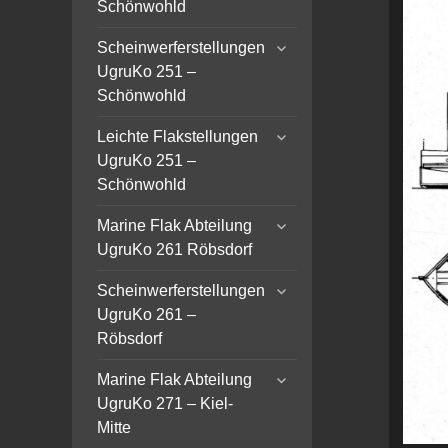
Schönwohld
expand
Scheinwerferstellungen
child
UgruKo 251 –
menu
Schönwohld
expand
Leichte Flakstellungen
child
UgruKo 251 –
menu
Schönwohld
expand
Marine Flak Abteilung
child
UgruKo 261 Röbsdorf
menu
expand
Scheinwerferstellungen
child
UgruKo 261 –
menu
Röbsdorf
expand
Marine Flak Abteilung
child
UgruKo 271 – Kiel-
menu
Mitte