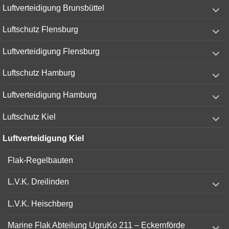
expand
Luftverteidigung Brunsbüttel
child
menu
expand
Luftschutz Flensburg
child
menu
expand
Luftverteidigung Flensburg
child
menu
expand
Luftschutz Hamburg
child
menu
expand
Luftverteidigung Hamburg
child
menu
expand
Luftschutz Kiel
child
menu
Luftverteidigung Kiel
Flak-Regelbauten
expand
L.V.K. Dreilinden
child
menu
L.V.K. Heischberg
expand
Marine Flak Abteilung UgruKo 211 – Eckernförde