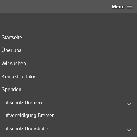
Menu
Bunker-Kiel.com
Startseite
Über uns
Wir suchen…
Kontakt für Infos
Spenden
expand
Luftschutz Bremen
child
menu
Luftverteidigung Bremen
expand
Luftschutz Brunsbüttel
child
menu