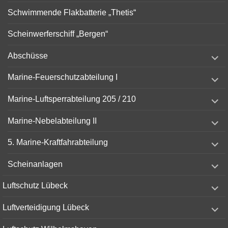
Schwimmende Flakbatterie „Thetis“
Scheinwerferschiff „Bergen“
expand
Abschüsse
child
menu
expand
Marine-Feuerschutzabteilung I
child
menu
expand
Marine-Luftsperrabteilung 205 / 210
child
menu
expand
Marine-Nebelabteilung II
child
menu
expand
5. Marine-Kraftfahrabteilung
child
menu
expand
Scheinanlagen
child
menu
expand
Luftschutz Lübeck
child
menu
expand
Luftverteidigung Lübeck
child
menu
expand