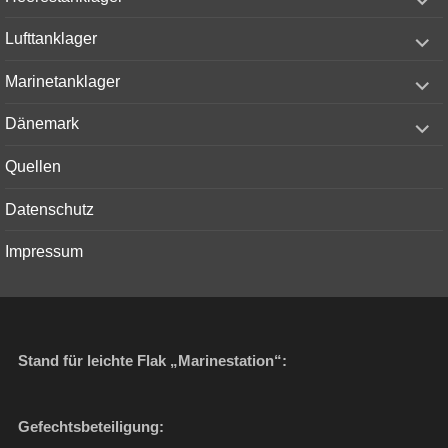
child
menu
expand
Lufttanklager
child
menu
expand
Marinetanklager
child
menu
expand
Dänemark
child
menu
Quellen
Datenschutz
Impressum
Stand für leichte Flak „Marinestation“:
Gefechtsbeteiligung: