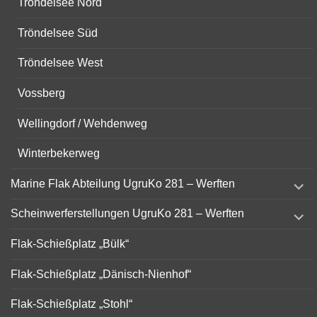
Tröndelsee Nord
Tröndelsee Süd
Tröndelsee West
Vossberg
Wellingdorf / Wehdenweg
Winterbekerweg
expand
Marine Flak Abteilung UgruKo 281 – Werften
child
menu
expand
Scheinwerferstellungen UgruKo 281 – Werften
child
menu
Flak-Schießplatz „Bülk“
Flak-Schießplatz „Dänisch-Nienhof“
Flak-Schießplatz „Stohl“