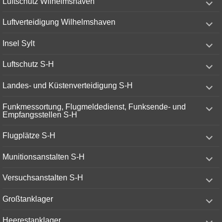
Luftschutz Wilhelmshaven
child
menu
expand
Luftverteidigung Wilhelmshaven
child
menu
expand
Insel Sylt
child
menu
expand
Luftschutz S-H
child
menu
expand
Landes- und Küstenverteidigung S-H
child
menu
expand
Funkmessortung, Flugmeldedienst, Funksende- und
child
Empfangsstellen S-H
menu
expand
Flugplätze S-H
child
menu
expand
Munitionsanstalten S-H
child
menu
expand
Versuchsanstalten S-H
child
menu
expand
Großtanklager
child
menu
expand
Heerestanklager