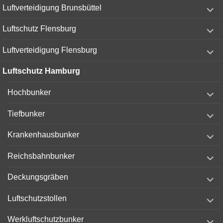
expand
Luftverteidigung Brunsbüttel
child
menu
expand
Luftschutz Flensburg
child
menu
expand
Luftverteidigung Flensburg
child
menu
Luftschutz Hamburg
expand
Hochbunker
child
menu
expand
Tiefbunker
child
menu
expand
Krankenhausbunker
child
menu
expand
Reichsbahnbunker
child
menu
expand
Deckungsgräben
child
menu
expand
Luftschutzstollen
child
menu
expand
Werkluftschutzbunker