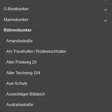
child
menu
expand
U-Bootbunker
child
menu
expand
Marinebunker
child
menu
Röhrenbunker
Amandastraße
Am Travehafen / Rodewischhafen
Alter Postweg 20
Alter Teichweg 104
Aue-Schule
Ausschläger Billdeich
Australiastraße