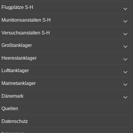
expand
Flugplätze S-H
child
menu
expand
Munitionsanstalten S-H
child
menu
expand
Versuchsanstalten S-H
child
menu
expand
Großtanklager
child
menu
expand
Heerestanklager
child
menu
expand
Lufttanklager
child
menu
expand
Marinetanklager
child
menu
expand
Dänemark
child
menu
Quellen
Datenschutz