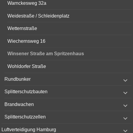
Warnckesweg 32a
Weidestraße / Schleidenplatz
Wetternstraße
Wiechernsweg 16
Winsener Straße am Spritzenhaus
Wohldorfer Straße
expand
Rundbunker
child
menu
expand
Splitterschutzbauten
child
menu
expand
Brandwachen
child
menu
expand
Splitterschutzzellen
child
menu
expand
Luftverteidigung Hamburg
child