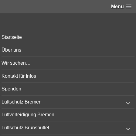
Menu
Bunker-Kiel.com
Startseite
Über uns
Wir suchen…
Kontakt für Infos
Spenden
expand
Luftschutz Bremen
child
menu
Luftverteidigung Bremen
expand
Luftschutz Brunsbüttel
child
menu