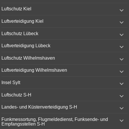
menu
expand
Luftschutz Kiel
child
menu
expand
Luftverteidigung Kiel
child
menu
expand
Luftschutz Lübeck
child
menu
expand
Luftverteidigung Lübeck
child
menu
expand
Luftschutz Wilhelmshaven
child
menu
expand
Luftverteidigung Wilhelmshaven
child
menu
expand
Insel Sylt
child
menu
expand
Luftschutz S-H
child
menu
expand
Landes- und Küstenverteidigung S-H
child
menu
expand
Funkmessortung, Flugmeldedienst, Funksende- und
child
Empfangsstellen S-H
menu