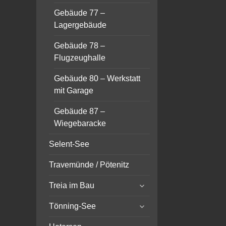
Gebäude 77 –
Lagergebäude
Gebäude 78 –
Flugzeughalle
Gebäude 80 – Werkstatt
mit Garage
Gebäude 87 –
Wiegebaracke
Selent-See
Travemünde / Pötenitz
expand
Treia im Bau
child
expand
menu
Tönning-See
child
expand
menu