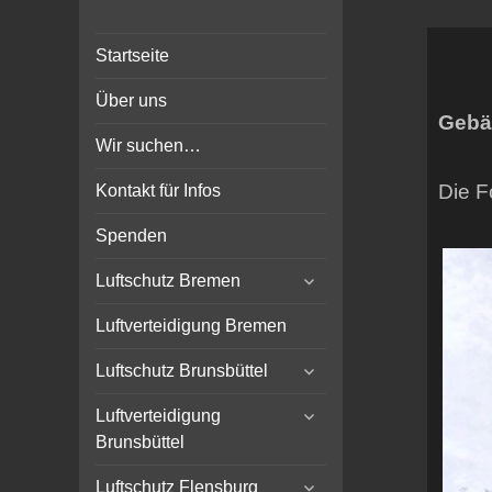
Bunker-Kiel.com
Bunker Kiel Flak Bremen
Startseite
Wilhelmshaven Flensburg
Rendsburg Luftschutz Stollen
Über uns
Scheinwerfer
Gebä
Wir suchen…
Die F
Kontakt für Infos
Spenden
expand
Luftschutz Bremen
child
menu
Luftverteidigung Bremen
expand
Luftschutz Brunsbüttel
child
expand
menu
Luftverteidigung
child
Brunsbüttel
menu
expand
Luftschutz Flensburg