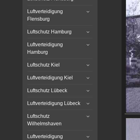
child
expand
menu
Luftverteidigung
child
Flensburg
menu
expand
Luftschutz Hamburg
child
expand
menu
Luftverteidigung
child
Hamburg
menu
expand
Luftschutz Kiel
child
expand
menu
Luftverteidigung Kiel
child
expand
menu
Luftschutz Lübeck
child
expand
menu
Luftverteidigung Lübeck
child
expand
menu
Luftschutz
child
Wilhelmshaven
menu
expand
Luftverteidigung