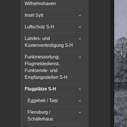
child
Wilhelmshaven
menu
expand
Insel Sylt
child
expand
menu
Luftschutz S-H
child
expand
menu
Landes- und
child
Küstenverteidigung S-H
menu
expand
Funkmessortung,
child
Flugmeldedienst,
menu
Funksende- und
Empfangsstellen S-H
expand
Flugplätze S-H
child
expand
menu
Eggebek / Tarp
child
expand
menu
Flensburg /
child
Schäferhaus
menu