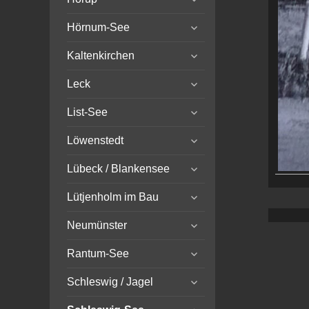
child
expand
menu
Hörnum-See
child
expand
menu
Kaltenkirchen
child
expand
menu
Leck
child
expand
menu
List-See
child
expand
menu
Löwenstedt
child
expand
menu
Lübeck / Blankensee
child
expand
menu
Lütjenholm im Bau
child
expand
menu
Neumünster
child
expand
menu
Rantum-See
child
expand
menu
Schleswig / Jagel
child
expand
menu