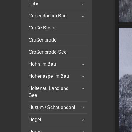
expand
Föhr
child
expand
menu
Gudendorf im Bau
child
menu
Große Breite
Großenbrode
Großenbrode-See
expand
Hohn im Bau
child
expand
menu
Hohenaspe im Bau
child
expand
menu
Holtenau Land und
child
See
menu
expand
Husum / Schauendahl
child
expand
menu
Högel
child
expand
menu
Hörup