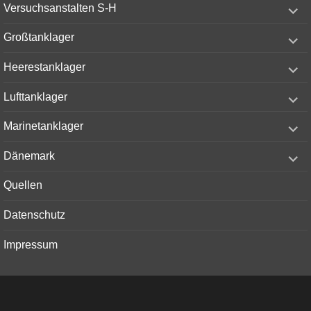
expand
Versuchsanstalten S-H
child
menu
expand
Großtanklager
child
menu
expand
Heerestanklager
child
menu
expand
Lufttanklager
child
menu
expand
Marinetanklager
child
menu
expand
Dänemark
child
menu
Quellen
Datenschutz
Impressum