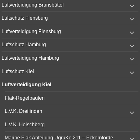
expand
Luftverteidigung Brunsbüttel
child
menu
expand
Luftschutz Flensburg
child
menu
expand
Luftverteidigung Flensburg
child
menu
expand
Luftschutz Hamburg
child
menu
expand
Luftverteidigung Hamburg
child
menu
expand
Luftschutz Kiel
child
menu
Luftverteidigung Kiel
Flak-Regelbauten
expand
L.V.K. Dreilinden
child
menu
L.V.K. Heischberg
expand
Marine Flak Abteilung UgruKo 211 – Eckernförde