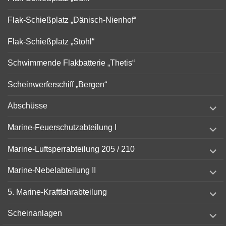
Flak-Schießplatz „Dänisch-Nienhof“
Flak-Schießplatz „Stohl“
Schwimmende Flakbatterie „Thetis“
Scheinwerferschiff „Bergen“
expand
Abschüsse
child
menu
expand
Marine-Feuerschutzabteilung I
child
menu
expand
Marine-Luftsperrabteilung 205 / 210
child
menu
expand
Marine-Nebelabteilung II
child
menu
expand
5. Marine-Kraftfahrabteilung
child
menu
expand
Scheinanlagen
child
menu