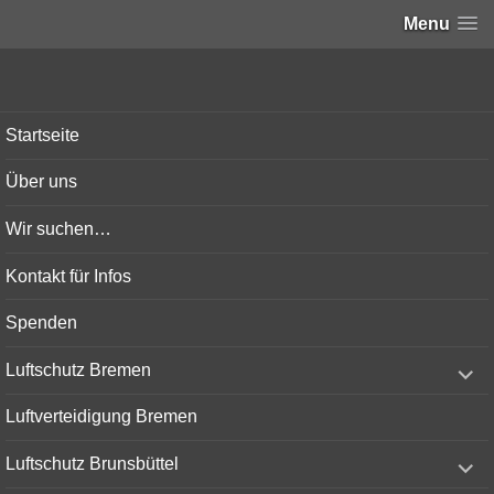
Menu
Bunker-Kiel.com
Startseite
Über uns
Wir suchen…
Kontakt für Infos
Spenden
expand
Luftschutz Bremen
child
menu
Luftverteidigung Bremen
expand
Luftschutz Brunsbüttel
child
menu