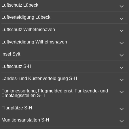
expand
Luftschutz Lübeck
child
menu
expand
Luftverteidigung Lübeck
child
menu
expand
Luftschutz Wilhelmshaven
child
menu
expand
Luftverteidigung Wilhelmshaven
child
menu
expand
Insel Sylt
child
menu
expand
Luftschutz S-H
child
menu
expand
Landes- und Küstenverteidigung S-H
child
menu
expand
Funkmessortung, Flugmeldedienst, Funksende- und
child
Empfangsstellen S-H
menu
expand
Flugplätze S-H
child
menu
expand
Munitionsanstalten S-H
child
menu