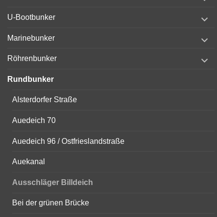
child
menu
expand
U-Bootbunker
child
menu
expand
Marinebunker
child
menu
expand
Röhrenbunker
child
menu
Rundbunker
Alsterdorfer Straße
Auedeich 70
Auedeich 96 / Ostfrieslandstraße
Auekanal
Ausschläger Billdeich
Bei der grünen Brücke