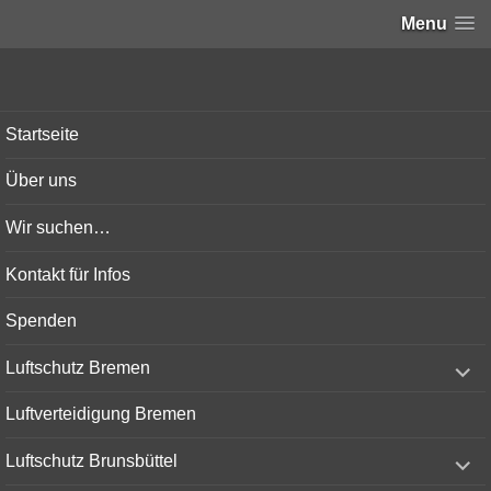
Menu
Bunker-Kiel.com
Startseite
Über uns
Wir suchen…
Kontakt für Infos
Spenden
expand
Luftschutz Bremen
child
menu
Luftverteidigung Bremen
expand
Luftschutz Brunsbüttel
child
menu