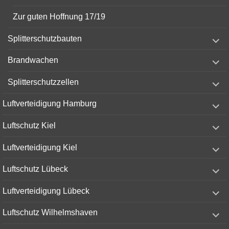
Zur guten Hoffnung 17/19
expand
Splitterschutzbauten
child
menu
expand
Brandwachen
child
menu
expand
Splitterschutzzellen
child
menu
expand
Luftverteidigung Hamburg
child
menu
expand
Luftschutz Kiel
child
menu
expand
Luftverteidigung Kiel
child
menu
expand
Luftschutz Lübeck
child
menu
expand
Luftverteidigung Lübeck
child
menu
expand
Luftschutz Wilhelmshaven
child
menu