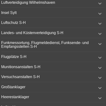
expand
Luftverteidigung Wilhelmshaven
child
menu
expand
Insel Sylt
child
menu
expand
Luftschutz S-H
child
menu
expand
Landes- und Küstenverteidigung S-H
child
menu
expand
Funkmessortung, Flugmeldedienst, Funksende- und
child
Empfangsstellen S-H
menu
expand
Flugplätze S-H
child
menu
expand
Munitionsanstalten S-H
child
menu
expand
Versuchsanstalten S-H
child
menu
expand
Großtanklager
child
menu
expand
Heerestanklager
child
menu
expand