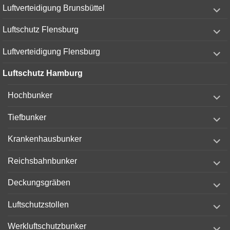
expand
Luftverteidigung Brunsbüttel
child
menu
expand
Luftschutz Flensburg
child
menu
expand
Luftverteidigung Flensburg
child
menu
Luftschutz Hamburg
expand
Hochbunker
child
menu
expand
Tiefbunker
child
menu
expand
Krankenhausbunker
child
menu
expand
Reichsbahnbunker
child
menu
expand
Deckungsgräben
child
menu
expand
Luftschutzstollen
child
menu
expand
Werkluftschutzbunker