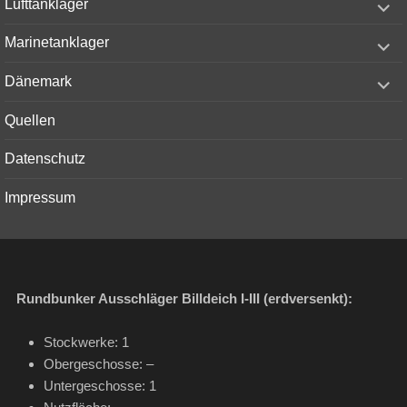
Lufttanklager
child
menu
expand
Marinetanklager
child
menu
expand
Dänemark
child
menu
Quellen
Datenschutz
Impressum
Rundbunker Ausschläger Billdeich I-III (erdversenkt):
Stockwerke: 1
Obergeschosse: –
Untergeschosse: 1