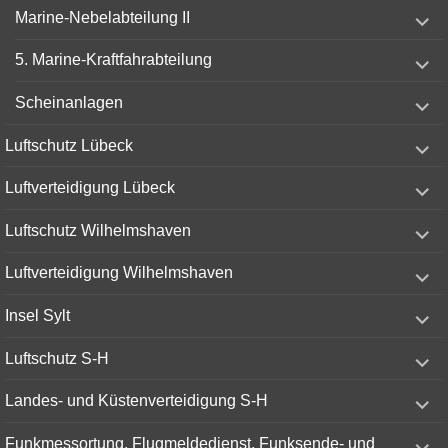
expand
Marine-Nebelabteilung II
child
menu
expand
5. Marine-Kraftfahrabteilung
child
menu
expand
Scheinanlagen
child
menu
expand
Luftschutz Lübeck
child
menu
expand
Luftverteidigung Lübeck
child
menu
expand
Luftschutz Wilhelmshaven
child
menu
expand
Luftverteidigung Wilhelmshaven
child
menu
expand
Insel Sylt
child
menu
expand
Luftschutz S-H
child
menu
expand
Landes- und Küstenverteidigung S-H
child
menu
expand
Funkmessortung, Flugmeldedienst, Funksende- und