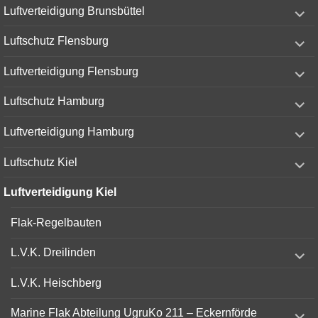
expand
Luftverteidigung Brunsbüttel
child
menu
expand
Luftschutz Flensburg
child
menu
expand
Luftverteidigung Flensburg
child
menu
expand
Luftschutz Hamburg
child
menu
expand
Luftverteidigung Hamburg
child
menu
expand
Luftschutz Kiel
child
menu
Luftverteidigung Kiel
Flak-Regelbauten
expand
L.V.K. Dreilinden
child
menu
L.V.K. Heischberg
expand
Marine Flak Abteilung UgruKo 211 – Eckernförde