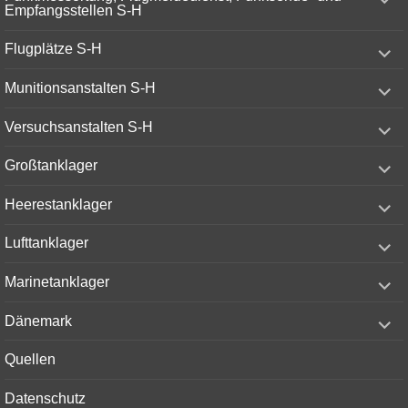
child
Empfangsstellen S-H
menu
expand
Flugplätze S-H
child
menu
expand
Munitionsanstalten S-H
child
menu
expand
Versuchsanstalten S-H
child
menu
expand
Großtanklager
child
menu
expand
Heerestanklager
child
menu
expand
Lufttanklager
child
menu
expand
Marinetanklager
child
menu
expand
Dänemark
child
menu
Quellen
Datenschutz