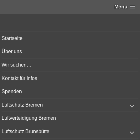
Menu
Bunker-Kiel.com
Startseite
Über uns
Wir suchen…
Kontakt für Infos
Spenden
expand
Luftschutz Bremen
child
menu
Luftverteidigung Bremen
expand
Luftschutz Brunsbüttel
child
menu