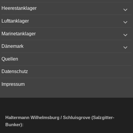
menu
expand
Heerestanklager
child
menu
expand
Lufttanklager
child
menu
expand
Marinetanklager
child
menu
expand
Dänemark
child
menu
Quellen
Datenschutz
Impressum
Haltermann Wilhelmsburg / Schluisgrove (Salzgitter-
Bunker):