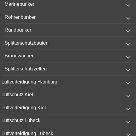
expand
Marinebunker
child
menu
expand
Röhrenbunker
child
menu
expand
Rundbunker
child
menu
expand
Splitterschutzbauten
child
menu
expand
Brandwachen
child
menu
expand
Splitterschutzzellen
child
menu
expand
Luftverteidigung Hamburg
child
menu
expand
Luftschutz Kiel
child
menu
expand
Luftverteidigung Kiel
child
menu
expand
Luftschutz Lübeck
child
menu
expand
Luftverteidigung Lübeck
child