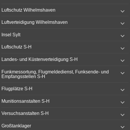
menu
expand
Luftschutz Wilhelmshaven
child
menu
expand
Luftverteidigung Wilhelmshaven
child
menu
expand
Insel Sylt
child
menu
expand
Luftschutz S-H
child
menu
expand
Landes- und Küstenverteidigung S-H
child
menu
expand
Funkmessortung, Flugmeldedienst, Funksende- und
child
Empfangsstellen S-H
menu
expand
Flugplätze S-H
child
menu
expand
Munitionsanstalten S-H
child
menu
expand
Versuchsanstalten S-H
child
menu
expand
Großtanklager
child