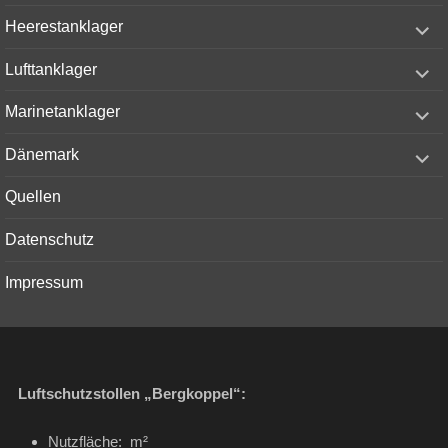
menu
expand
Heerestanklager
child
menu
expand
Lufttanklager
child
menu
expand
Marinetanklager
child
menu
expand
Dänemark
child
menu
Quellen
Datenschutz
Impressum
Luftschutzstollen „Bergkoppel“:
Nutzfläche: m²