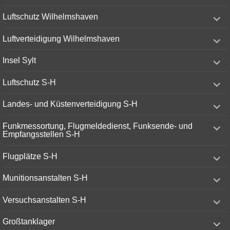
menu
expand
Luftschutz Wilhelmshaven
child
menu
expand
Luftverteidigung Wilhelmshaven
child
menu
expand
Insel Sylt
child
menu
expand
Luftschutz S-H
child
menu
expand
Landes- und Küstenverteidigung S-H
child
menu
expand
Funkmessortung, Flugmeldedienst, Funksende- und
child
Empfangsstellen S-H
menu
expand
Flugplätze S-H
child
menu
expand
Munitionsanstalten S-H
child
menu
expand
Versuchsanstalten S-H
child
menu
expand
Großtanklager
child