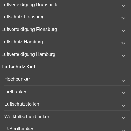
expand
Luftverteidigung Brunsbüttel
child
menu
expand
Luftschutz Flensburg
child
menu
expand
Luftverteidigung Flensburg
child
menu
expand
Luftschutz Hamburg
child
menu
expand
Luftverteidigung Hamburg
child
menu
Luftschutz Kiel
expand
Hochbunker
child
menu
expand
Tiefbunker
child
menu
expand
Luftschutzstollen
child
menu
expand
Werkluftschutzbunker
child
menu
expand
U-Bootbunker