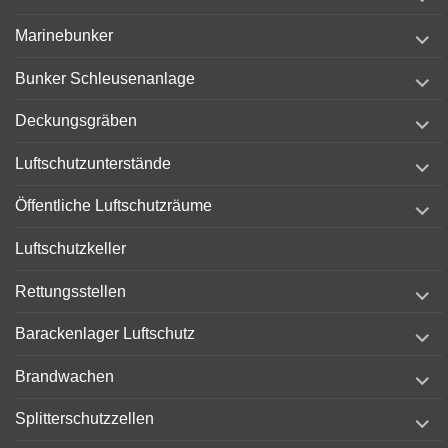
child
menu
expand
Marinebunker
child
menu
expand
Bunker Schleusenanlage
child
menu
expand
Deckungsgräben
child
menu
expand
Luftschutzunterstände
child
menu
expand
Öffentliche Luftschutzräume
child
menu
Luftschutzkeller
expand
Rettungsstellen
child
menu
expand
Barackenlager Luftschutz
child
menu
expand
Brandwachen
child
menu
expand
Splitterschutzzellen
child
menu