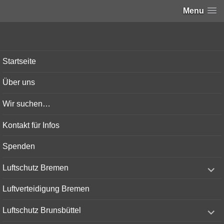
Menu
Bunker-Kiel.com
Startseite
Über uns
Wir suchen…
Kontakt für Infos
Spenden
expand
Luftschutz Bremen
child
menu
Luftverteidigung Bremen
expand
Luftschutz Brunsbüttel
child
menu