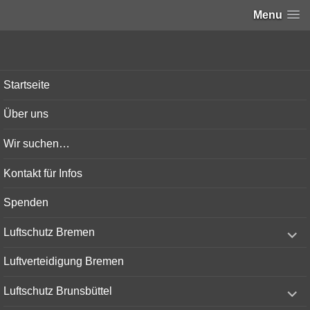
Menu
Bunker-Kiel.com
Startseite
Über uns
Wir suchen…
Kontakt für Infos
Spenden
expand
Luftschutz Bremen
child
menu
Luftverteidigung Bremen
expand
Luftschutz Brunsbüttel
child
menu