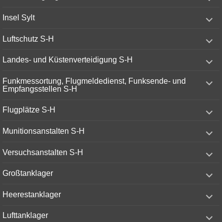
child
menu
expand
Insel Sylt
child
menu
expand
Luftschutz S-H
child
menu
expand
Landes- und Küstenverteidigung S-H
child
menu
expand
Funkmessortung, Flugmeldedienst, Funksende- und
child
Empfangsstellen S-H
menu
expand
Flugplätze S-H
child
menu
expand
Munitionsanstalten S-H
child
menu
expand
Versuchsanstalten S-H
child
menu
expand
Großtanklager
child
menu
expand
Heerestanklager
child
menu
expand
Lufttanklager
child