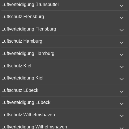
expand
Luftverteidigung Brunsbüttel
child
menu
expand
Luftschutz Flensburg
child
menu
expand
Luftverteidigung Flensburg
child
menu
expand
Luftschutz Hamburg
child
menu
expand
Luftverteidigung Hamburg
child
menu
expand
Luftschutz Kiel
child
menu
expand
Luftverteidigung Kiel
child
menu
expand
Luftschutz Lübeck
child
menu
expand
Luftverteidigung Lübeck
child
menu
expand
Luftschutz Wilhelmshaven
child
menu
expand
Luftverteidigung Wilhelmshaven